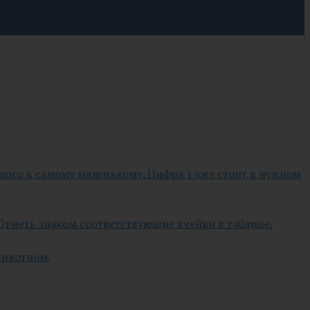
шого к самому маленькому. Цифра 1 уже стоит в нужном
 Отметь знаком соответствующие ячейки в таблице.
животном.