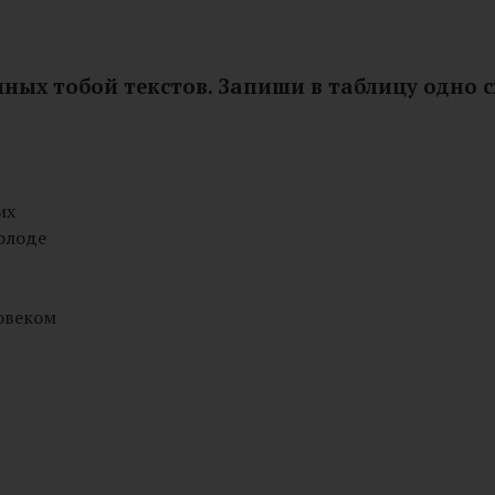
нных тобой текстов. Запиши в таблицу одно с
их
олоде
ловеком