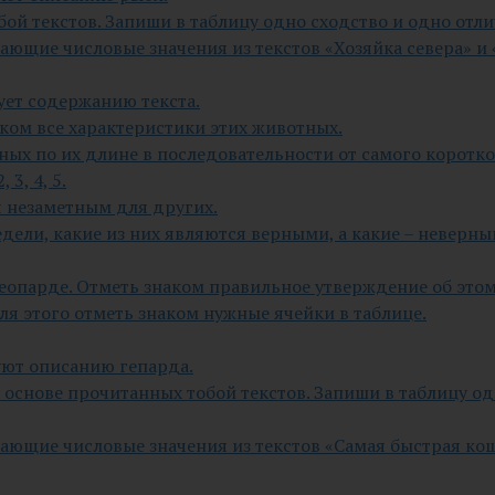
бой текстов. Запиши в таблицу одно сходство и одно отли
тающие числовые значения из текстов «Хозяйка севера» 
ует содержанию текста.
наком все характеристики этих животных.
ых по их длине в последовательности от самого коротко
3, 4, 5.
я незаметным для других.
дели, какие из них являются верными, а какие – неверн
 леопарде. Отметь знаком правильное утверждение об это
Для этого отметь знаком нужные ячейки в таблице.
уют описанию гепарда.
 основе прочитанных тобой текстов. Запиши в таблицу од
тающие числовые значения из текстов «Самая быстрая кош