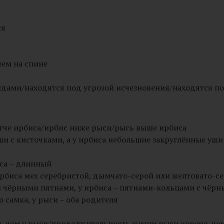
ся
чем на спине
дами/находятся под угрозой исчезновения/находятся по
егче ирбиса/ирбис ниже рыси/рысь выше ирбиса
и с кисточками, а у ирбиса небольшие закруглённые уши
иса – длинный
рбиса мех серебристой, дымчато-серой или желтовато-с
 чёрными пятнами, у ирбиса – пятнами-кольцами с чёр
 самка, у рыси – оба родителя
 чем у рыси/продолжительность жизни рыси короче, чем