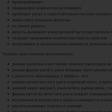
прикармливают
одинаковое количество детёнышей
приучают котят к самостоятельности/учат охотить
лапы снизу покрыты шерстью
не умеют рычать
шерсть на животе и внутренней части лап светлее, 
съедают одинаковое количество еды за один раз
истребляются браконьерами/являются редкими ви
Указано одно отличие из возможных:
разные размеры и вес/ирбис тяжелее рыси/рысь л
разная форма ушей/у рыси большие треугольные уш
у рыси есть бакенбарды, у ирбиса – нет
разная длина хвоста/у рыси короткий хвост, у ирб
разный окрас шкуры/у рыси жёлто-рыжая шуба, у и
форма пятен на мехе: мех рыси покрыт сплошными
воспитанием потомства у ирбиса занимается только
рысята начинают охотиться раньше
продолжительность жизни ирбиса длиннее/больше,