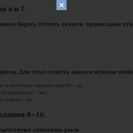
 6 и 7.
снежном барсе). Отметь знаком правильное ут
просы. Для этого отметь знаком нужные ячей
ах и качествах снежного барса? — да
сти хищников? — нет
о барса? — да
адания 8–10.
тветствуют описанию рыси.