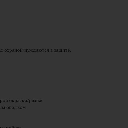
д охраной/нуждаются в защите.
ерой окраски/разная
ным ободком
 у ирбиса