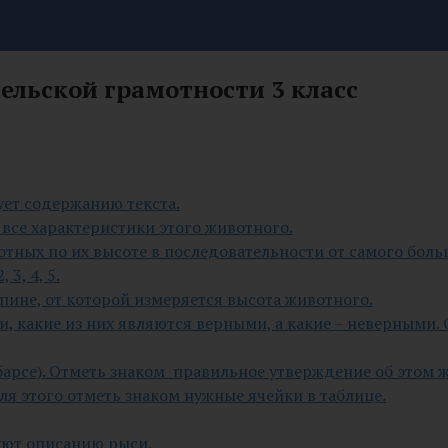
ельской грамотности 3 класс
ует содержанию текста.
м все характеристики этого животного.
отных по их высоте в последовательности от самого боль
3, 4, 5.
спине, от которой измеряется высота животного.
и, какие из них являются верными, а какие – неверными.
 барсе). Отметь знаком правильное утверждение об этом 
Для этого отметь знаком нужные ячейки в таблице.
уют описанию рыси.