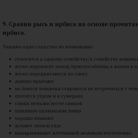
9. Сравни рысь и ирбиса на основе прочита
ирбиса.
Указано одно сходство из возможных:
относятся к одному семейству/к семейству кошачь
легко переносят холод/приспособлены к жизни в х
легко передвигаются по снегу
далеко прыгают
не боятся человека/стараются не встречаться с че
охотятся утром и в сумерках
самки меньше/легче самцов
хищники/одинаковая пища
хорошо плавают
делают запасы еды
выкармливают детёнышей молоком/постепенно