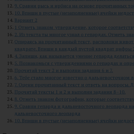
9. Сравни рысь и ирбиса на основе прочитанных то
10. Впиши в пустые (незаполненные) ячейки недос
Вариант 2
1 Отметь знаком утверждение, которое соответств
2. Из текста ты многое узнал о гепардах. Отметь з
Опираясь на прочитанный текст, расположи животн
квадрате. Впиши в каждый пустой квадрат цифры 2, 
4. Запиши, как называется умение гепарда делатьс
5. Познакомься с утверждениями о гепардах и опре
Прочитай текст 2 и выполни задания 6 и 7.
6. Тебе стало многое известно о дальневосточном
7. Оцени прочитанный текст и ответь на вопросы. 
Прочитай тексты 1 и 2 и выполни задания 8–10.
8. Отметь знаком фотографии, которые соответств
9. Сравни гепарда и дальневосточного леопарда на
дальневосточного леопарда
10. Впиши в пустые (незаполненные) ячейки недос