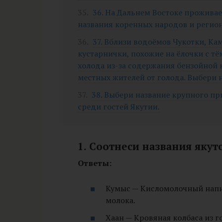
36. На Дальнем Востоке прожива
названия коренных народов и регио
37. Вблизи водоёмов Чукотки, Ка
кустарнички, похожие на ёлочки с 
холода из-за содержания бензойной 
местных жителей от голода. Выбери н
38. Выбери название крупного п
среди гостей Якутии.
1. Соотнеси названия якут
Ответы:
Кумыс — Кисломолочный напи
молока.
Хаан — Кровяная колбаса из г