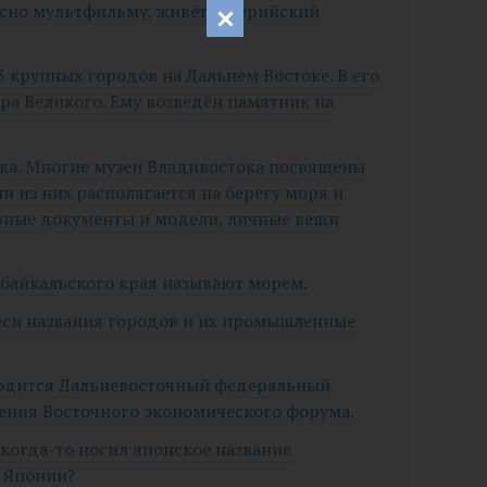
ласно мультфильму, живёт уссурийский
 крупных городов на Дальнем Востоке. В его
тра Великого. Ему возведён памятник на
ска. Многие музеи Владивостока посвящены
н из них располагается на берегу моря и
вные документы и модели, личные вещи
абайкальского края называют морем.
неси названия городов и их промышленные
аходится Дальневосточный федеральный
ения Восточного экономического форума.
когда-то носил японское название
я Японии?