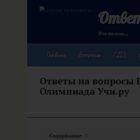
Перейти
к
Ответ
контенту
И не только…
Главная
Вопросы
ГДЗ
Ответы на вопросы 
Олимпиада Учи.ру
Содержание