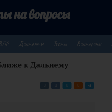
ы на вопросы
ВПР
Диктанты
Тесты
Викторины
Ближе к Дальнему