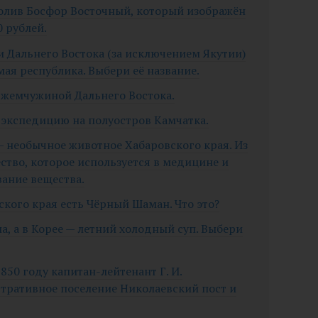
ролив Босфор Восточный, который изображён
 рублей.
ии Дальнего Востока (за исключением Якутии)
ая республика. Выбери её название.
т жемчужиной Дальнего Востока.
 экспедицию на полуостров Камчатка.
 — необычное животное Хабаровского края. Из
ство, которое используется в медицине и
вание вещества.
кого края есть Чёрный Шаман. Что это?
а, а в Корее — летний холодный суп. Выбери
1850 году капитан-лейтенант Г. И.
тративное поселение Николаевский пост и