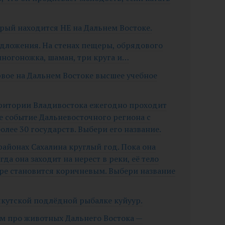
орый находится НЕ на Дальнем Востоке.
едложения. На стенах пещеры, обрядового
многоножка, шаман, три круга и…
рвое на Дальнем Востоке высшее учебное
рритории Владивостока ежегодно проходит
 событие Дальневосточного региона с
лее 30 государств. Выбери его название.
 районах Сахалина круглый год. Пока она
гда она заходит на нерест в реки, её тело
ре становится коричневым. Выбери название
 якутской подлёдной рыбалке куйуур.
ьм про животных Дальнего Востока —