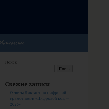
Интересное
Поиск
Поиск
Свежие записи
Ответы Диктант по цифровой
грамотности «Цифровой код —
2026»