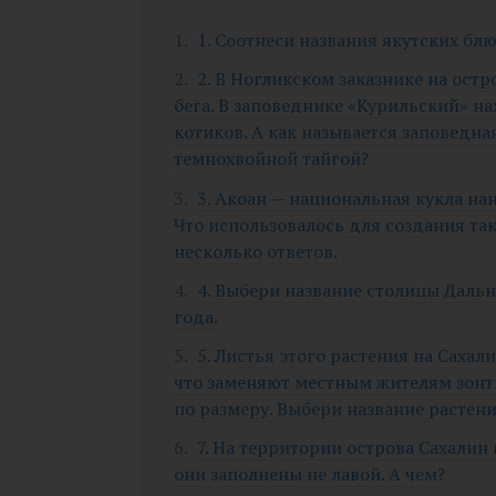
1. Соотнеси названия якутских блю
2. В Ногликском заказнике на ост
бега. В заповеднике «Курильский» н
котиков. А как называется заповедна
темнохвойной тайгой?
3. Акоан — национальная кукла на
Что использовалось для создания та
несколько ответов.
4. Выбери название столицы Дальн
года.
5. Листья этого растения на Сахал
что заменяют местным жителям зонти
по размеру. Выбери название растени
7. На территории острова Сахалин
они заполнены не лавой. А чем?