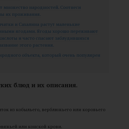
ет множество народностей. Соотнеси
ны их проживания.
мчатки и Сахалина растут маленькие
тёмными ягодами. Ягоды хорошо переживают
кислоты и часто спасают заблудившихся
азвание этого растения.
риродного объекта, который очень популярен
ских блюд и их описания.
ток из кобыльего, верблюжьего или коровьего
овяжьей или конской крови.