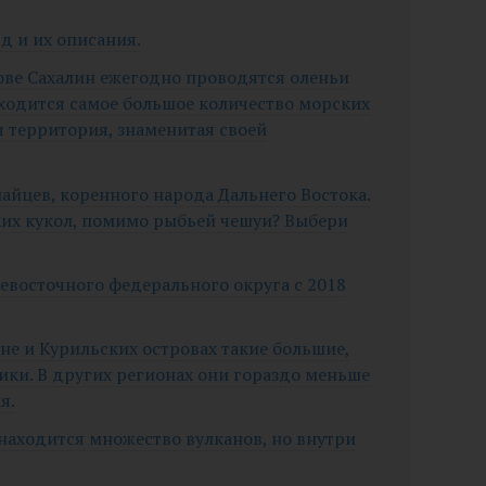
д и их описания.
рове Сахалин ежегодно проводятся оленьи
аходится самое большое количество морских
я территория, знаменитая своей
найцев, коренного народа Дальнего Востока.
ких кукол, помимо рыбьей чешуи? Выбери
евосточного федерального округа с 2018
ине и Курильских островах такие большие,
ки. В других регионах они гораздо меньше
я.
 находится множество вулканов, но внутри