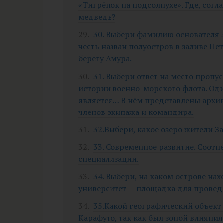
«Тигрёнок на подсолнухе». Где, сог
медведь?
30. Выбери фамилию основателя 3
честь назван полуостров в заливе Пе
берегу Амура.
31. Выбери ответ на место пропу
истории военно-морского флота. Оди
является… В нём представлены архи
членов экипажа и командира.
32.Выбери, какое озеро жители З
33. Современное развитие. Соот
специализации.
34. Выбери, на каком острове н
университет — площадка для провед
35.Какой географический объект 
Карафуто, так как был зоной влияни