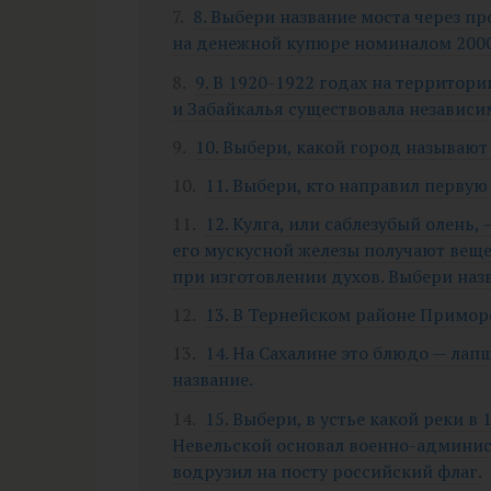
8. Выбери название моста через п
на денежной купюре номиналом 2000
9. В 1920-1922 годах на территор
и Забайкалья существовала независим
10. Выбери, какой город называю
11. Выбери, кто направил первую
12. Кулга, или саблезубый олень,
его мускусной железы получают веще
при изготовлении духов. Выбери наз
13. В Тернейском районе Приморс
14. На Сахалине это блюдо — лапш
название.
15. Выбери, в устье какой реки в 
Невельской основал военно-админис
водрузил на посту российский флаг.