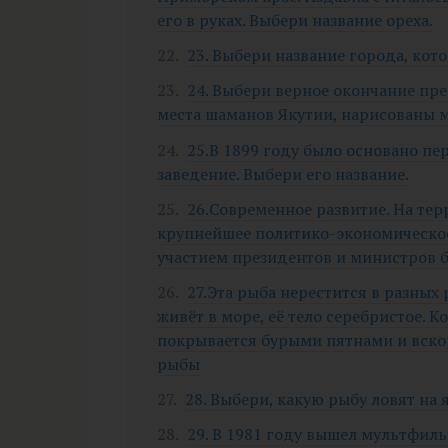
его в руках. Выбери название ореха.
23. Выбери название города, кот
24. Выбери верное окончание пр
места шаманов Якутии, нарисованы 
25.В 1899 году было основано пе
заведение. Выбери его название.
26.Современное развитие. На те
крупнейшее политико-экономическое
участием президентов и министров бо
27.Эта рыба нерестится в разных
живёт в море, её тело серебристое. Ко
покрывается бурыми пятнами и вско
рыбы
28. Выбери, какую рыбу ловят на
29. В 1981 году вышел мультфил