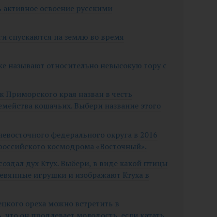
сь активное освоение русскими
оги спускаются на землю во время
оке называют относительно невысокую гору с
к Приморского края назван в честь
емейства кошачьих. Выбери название этого
ьневосточного федерального округа в 2016
 российского космодрома «Восточный».
создал дух Ктух. Выбери, в виде какой птицы
евянные игрушки и изображают Ктуха в
ецкого ореха можно встретить в
 что он продлевает молодость, если катать