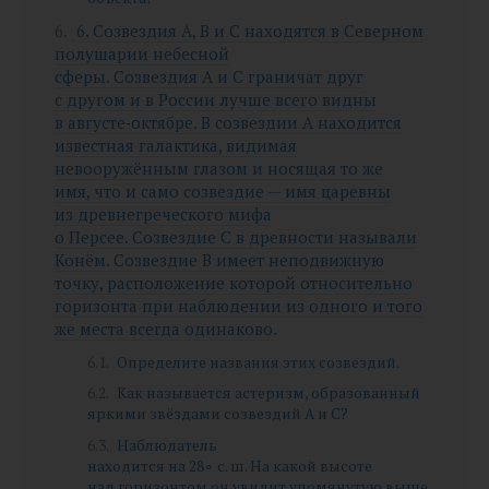
6. Созвездия A, B и C находятся в Северном
полушарии небесной
сферы. Созвездия A и C граничат друг
с другом и в России лучше всего видны
в августе‑октябре. В созвездии A находится
известная галактика, видимая
невооружённым глазом и носящая то же
имя, что и само созвездие — имя царевны
из древнегреческого мифа
о Персее. Созвездие C в древности называли
Конём. Созвездие B имеет неподвижную
точку, расположение которой относительно
горизонта при наблюдении из одного и того
же места всегда одинаково.
Определите названия этих созвездий.
Как называется астеризм, образованный
яркими звёздами созвездий A и C?
Наблюдатель
находится на 28∘ с. ш. На какой высоте
над горизонтом он увидит упомянутую выше