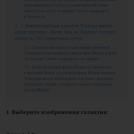
неподвижную точку в созвездии BB, если
сместится на 5∘ к северу? Ответ выразите
в градусах.
7. Землеподобная планета Теллура имеет
один спутник— Муну. Год на Теллуре состоит
ровно из 362 солнечных суток.
Сколько месяцев в календаре жителей
Теллуры, если период смены фаз Муны равен
12 суткам? Ответ округлите до целых.
Если называть фазы Муны по аналогии
с фазами Луны, то в какой фазе Муны жители
Теллуры могут наблюдать частное «мунное»
затмение, когда освещена только половина
диска Муны?
1. Выберите изображения галактик: