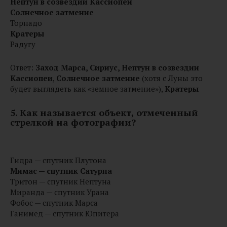
Нептун в созвездии Кассиопеи
Солнечное затмение
Торнадо
Кратеры
Радугу
Ответ:
Заход Марса, Сириус, Нептун в созвездии
Кассиопеи
,
Солнечное затмение
(хотя с Луны это
будет выглядеть как «земное затмение»),
Кратеры
5. Как называется объект, отмеченный
стрелкой на фотографии?
Гидра — спутник Плутона
Мимас — спутник Сатурна
Тритон — спутник Нептуна
Миранда — спутник Урана
Фобос — спутник Марса
Ганимед — спутник Юпитера