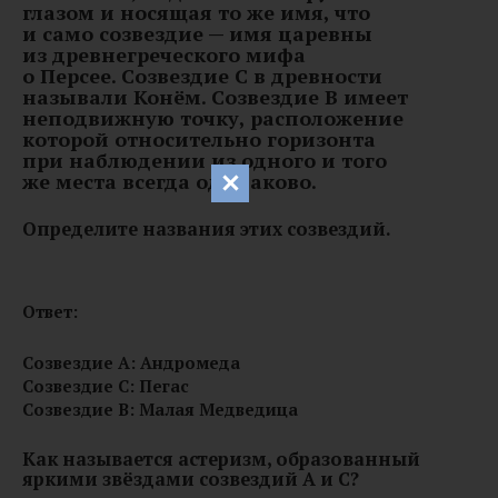
глазом и носящая то же имя, что
и само созвездие — имя царевны
из древнегреческого мифа
о Персее. Созвездие C в древности
называли Конём. Созвездие B имеет
неподвижную точку, расположение
которой относительно горизонта
при наблюдении из одного и того
же места всегда одинаково.
Определите названия этих созвездий.
Ответ:
Созвездие A: Андромеда
Созвездие C: Пегас
Созвездие B: Малая Медведица
Как называется астеризм, образованный
яркими звёздами созвездий A и C?