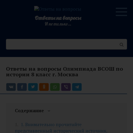
Перейти
к
контенту
Ответы на вопросы
И не только…
Поиск:
Ответы на вопросы Олимпиада ВСОШ по
истории 8 класс г. Москва
Содержание
1. Внимательно прочитайте
представленный исторический источник.