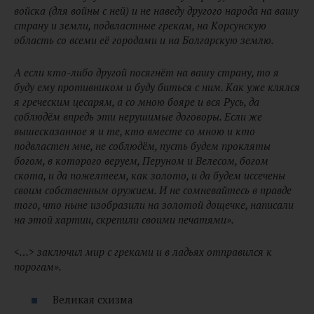
войска (для войны с ней) и не наведу другого народа на вашу
страну и земли, подвластные грекам, на Корсунскую
область со всеми её городами и на Болгарскую землю.
А если кто-либо другой посягнёт на вашу страну, то я
буду ему противником и буду биться с ним. Как уже клялся
я греческим цесарям, а со мною бояре и вся Русь, да
соблюдём впредь эти нерушимые договоры. Если же
вышесказанное я и те, кто вместе со мною и кто
подвластен мне, не соблюдём, пусть будем прокляты
богом, в которого веруем, Перуном и Велесом, богом
скота, и да пожелтеем, как золото, и да будем иссечены
своим собственным оружием. И не сомневайтесь в правде
того, что ныне изобразили на золотой дощечке, написали
на этой хартии, скрепили своими печатями».
<…> заключил мир с греками и в ладьях отправился к
порогам».
Великая схизма