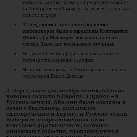
согласно данным схемы, в представленный на
ней исторический момент не существовало ни
одного города.
У государства, в которое в качестве
миссионеров были отправлены Константин
(Кирилл) и Мефодий, согласно данным
схемы, было две возможные столицы.
На данной схеме представлен как единое
государство Арабский халифат.
На схеме заливкой зелёного цвета обозначена
территория Денло/Данелаг.
4. Перед вами два изображения, одно из
которых создано в Европе, а другое – в
Русских землях.
Оба они были созданы в
связи с бедствием, постигшим
одновременно и Европу, и Русские земли.
Выберите из предложенных ниже
текстовых фрагментов те, которые
описывают события, произошедшие в
том же веке, что и данное бедствие.