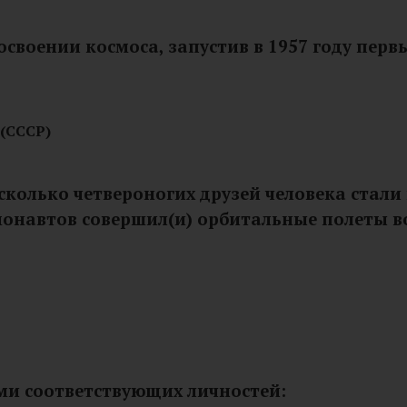
освоении космоса, запустив в 1957 году пер
(СССР)
сколько четвероногих друзей человека стал
осмонавтов совершил(и) орбитальные полеты в
ми соответствующих личностей: