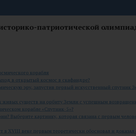
историко-патриотической олимпиад
осмического корабля
ыход в открытый космос в скафандре?
смическую эру, запустив первый искусственный спутник З
х живых существ на орбиту Земли с успешным возвращение
мическом корабле «Спутник-5»?
н? Выберите картинку, которая связана с первым челов
в XVIII веке первым теоретически обосновал и доказал