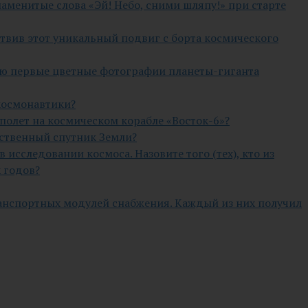
наменитые слова «Эй! Небо, сними шляпу!» при старте
ствив этот уникальный подвиг с борта космического
лю первые цветные фотографии планеты-гиганта
космонавтики?
олет на космическом корабле «Восток-6»?
сственный спутник Земли?
исследовании космоса. Назовите того (тех), кто из
 годов?
анспортных модулей снабжения. Каждый из них получил