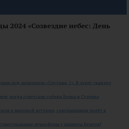
ы 2024 «Созвездие небес: День
емли под названием «Спутник-1». В ответ укажите
м, когда советские собаки Белка и Стрелка
еком в мировой истории, совершившим полёт в
 существование атмосферы у планеты Венера?