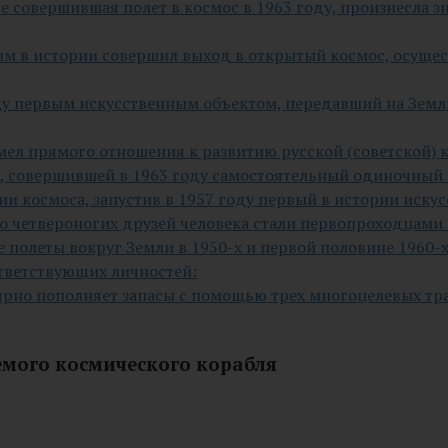
 совершившая полет в космос в 1963 году, произнесла з
вым в истории совершил выход в открытый космос, осуще
оду первым искусственным объектом, передавший на Зем
мел прямого отношения к развитию русской (советской) 
 совершившей в 1963 году самостоятельный одиночный п
ии космоса, запустив в 1957 году первый в истории иску
 четвероногих друзей человека стали первопроходцами в 
 полеты вокруг Земли в 1950-х и первой половине 1960-х
тветствующих личностей:
ярно пополняет запасы с помощью трех многоцелевых тр
мого космического корабля