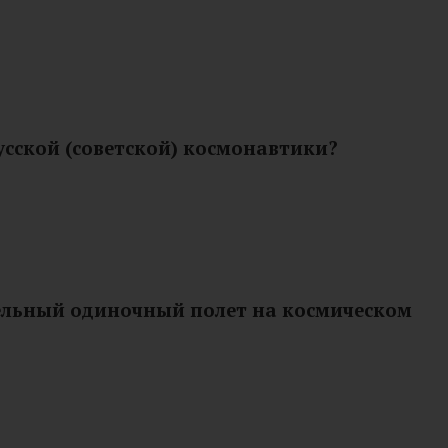
сской (советской) космонавтики?
тельный одиночный полет на космическом