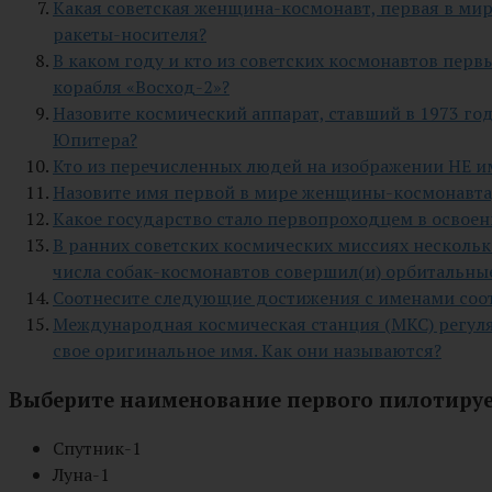
Какая советская женщина-космонавт, первая в мире
ракеты-носителя?
В каком году и кто из советских космонавтов пер
корабля «Восход-2»?
Назовите космический аппарат, ставший в 1973 г
Юпитера?
Кто из перечисленных людей на изображении НЕ и
Назовите имя первой в мире женщины-космонавта,
Какое государство стало первопроходцем в освоен
В ранних советских космических миссиях несколько
числа собак-космонавтов совершил(и) орбитальные
Соотнесите следующие достижения с именами соо
Международная космическая станция (МКС) регул
свое оригинальное имя. Как они называются?
Выберите наименование первого пилотируе
Спутник-1
Луна-1