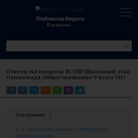
Перейти
к
контенту
Ответы на вопросы
И не только…
Поиск:
Ответы на вопросы ВСОШ Школьный этап
Олимпиада Обществознание 9 класс МО
Содержание
2. Определите лишнее понятие в ряду
представленных.