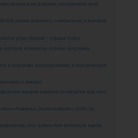
ревич женился на девушке, потерявшей свою
ийской сказки родилась с ожерельем, в котором
олотое руно Индия – страна чудес
, в котором изложены основы индуизма,
аются в индуизме воплощениями в человеческом
олесницу и ваджру.
ифологии выкрал напиток бессмертия для того,
з эпоса «Рамаяна», была спущена с небес на
мифологии, этот демон был побеждён царём