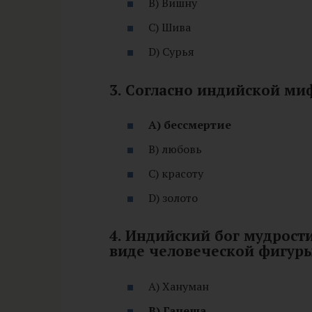
B) Вишну
C) Шива
D) Сурья
3. Согласно индийской ми
A) бессмертие
B) любовь
C) красоту
D) золото
4. Индийский бог мудрост
виде человеческой фигуры
A) Хануман
B) Ганеша