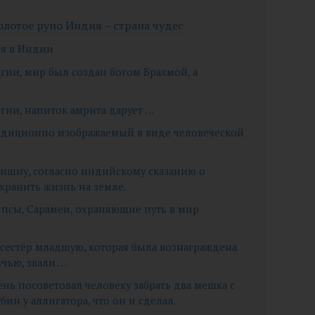
олотое руно Индия – страна чудес
ия в Индии
гии, мир был создан богом Брахмой, а
гии, напиток амрита дарует …
радиционно изображаемый в виде человеческой
 Вишну, согласно индийскому сказанию о
хранить жизнь на земле.
 псы, Сарамеи, охраняющие путь в мир
х сестёр младшую, которая была вознаграждена
ручью, звали …
ень посоветовал человеку забрать два мешка с
ин у аллигатора, что он и сделал.