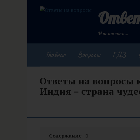
Перейти
к
Ответ
контенту
И не только…
Главная
Вопросы
ГДЗ
Ответы на вопросы 
Индия – страна чуде
Содержание