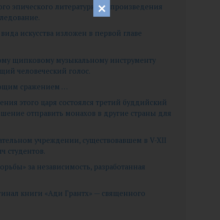
того эпического литературного произведения
следование.
вида искусства изложен в первой главе
тому щипковому музыкальному инструменту
щий человеческий голос.
шающим сражением …
вления этого царя состоялся третий буддийский
ешение отправить монахов в другие страны для
овательном учреждении, существовавшем в V-XII
яч студентов.
борьбы» за независимость, разработанная
игинал книги «Ади Грантх» — священного