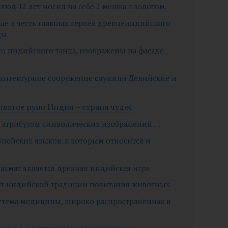
блюд 12 лет носил на себе 2 мешка с золотом.
нные в честь главных героев древнеиндийского
цы.
ого индийского танца, изображены на фасаде
архитектурное сооружение служили Делийские и
олотое руно Индия – страна чудес
м атрибутом символических изображений …
опейских языков, к которым относится и
ахмат является древняя индийская игра
от индийской традиции почитания животных.
стема медицины, широко распространённая в