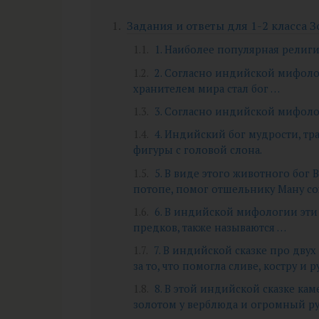
Задания и ответы для 1-2 класса З
1. Наиболее популярная религ
2. Согласно индийской мифоло
хранителем мира стал бог …
3. Согласно индийской мифоло
4. Индийский бог мудрости, т
фигуры с головой слона.
5. В виде этого животного бог
потопе, помог отшельнику Ману со
6. В индийской мифологии эти
предков, также называются …
7. В индийской сказке про дву
за то, что помогла сливе, костру и 
8. В этой индийской сказке кам
золотом у верблюда и огромный руб