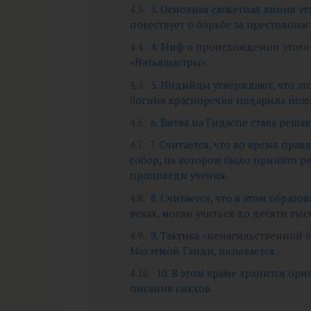
3. Основная сюжетная линия э
повествует о борьбе за престолона
4. Миф о происхождении этого 
«Натьяшастры».
5. Индийцы утверждают, что э
богиня красноречия подарила пою
6. Битва на Гидаспе стала ре
7. Считается, что во время пра
собор, на котором было принято р
проповеди учения.
8. Считается, что в этом образ
веках, могли учиться до десяти тыс
9. Тактика «ненасильственной 
Махатмой Ганди, называется …
10. В этом храме хранится ор
писания сикхов.