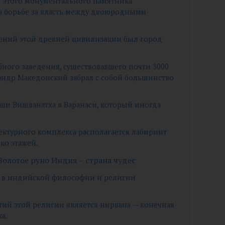
я этого монументального памятника
а борьбе за власть между двоюродными
ений этой древней цивилизации был город
учебного заведения, существовавшего почти 3000
ександр Македонский забрал с собой большинство
аши Вишванатха в Варанаси, который иногда
тектурного комплекса располагается лабиринт
ко этажей.
Золотое руно Индия – страна чудес
гу в индийской философии и религии
тий этой религии является нирвана — конечная
а.