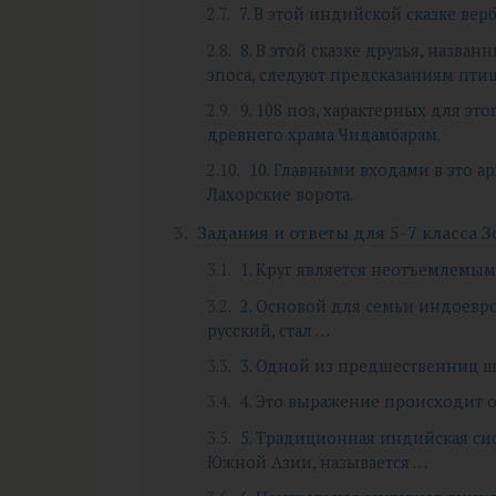
7. В этой индийской сказке вер
8. В этой сказке друзья, назва
эпоса, следуют предсказаниям пти
9. 108 поз, характерных для эт
древнего храма Чидамбарам.
10. Главными входами в это 
Лахорские ворота.
Задания и ответы для 5-7 класса З
1. Круг является неотъемлемы
2. Основой для семьи индоевр
русский, стал …
3. Одной из предшественниц ш
4. Это выражение происходит 
5. Традиционная индийская си
Южной Азии, называется …