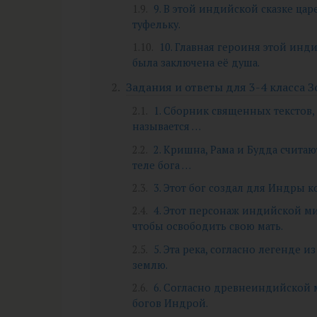
9. В этой индийской сказке ца
туфельку.
10. Главная героиня этой инд
была заключена её душа.
Задания и ответы для 3-4 класса З
1. Сборник священных текстов
называется …
2. Кришна, Рама и Будда счит
теле бога …
3. Этот бог создал для Индры к
4. Этот персонаж индийской м
чтобы освободить свою мать.
5. Эта река, согласно легенде и
землю.
6. Согласно древнеиндийской 
богов Индрой.