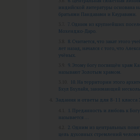
6. Центральная сюжетная лини
индийской литературы основана н
братьями Пандавами и Кауравами.
7. Одним из крупнейших посел
Мохенджо-Даро.
8. Считается, что закат этого 
лет назад, начался с того, что Ал
учёных.
9. Этому богу посвящён храм К
называют Золотым храмом.
10. На территории этого архи
Бхул Бхулайя, занимающий несколь
Задания и ответы для 8-11 класса 
1. Преданность и любовь к Бо
называется …
2. Одним из центральных поня
цель духовных стремлений человек