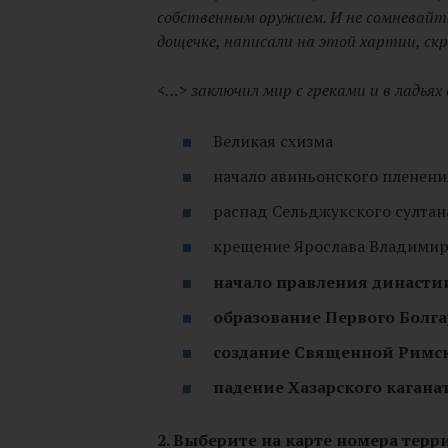
собственным оружием. И не сомневайте
дощечке, написали на этой хартии, ск
<…> заключил мир с греками и в ладьях
Великая схизма
начало авиньонского пленени
распад Сельджукского султан
крещение Ярослава Владими
начало правления династии
образование Первого Болга
создание Священной Римс
падение Хазарского кагана
2. Выберите на карте номера тер