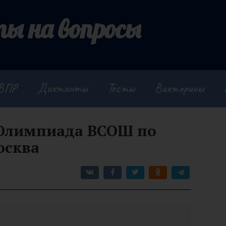
ы на вопросы
ВПР
Диктанты
Тесты
Викторины
 Олимпиада ВСОШ по
осква