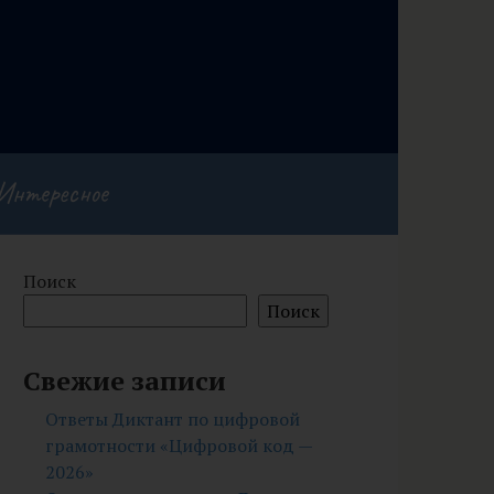
Интересное
Поиск
Поиск
Свежие записи
Ответы Диктант по цифровой
грамотности «Цифровой код —
2026»