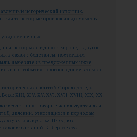
тавленный исторический источник.
бытий те, которые произошли до момента
 суждений верные
но из которых создано в Европе, а другое –
аны в связи с бедствием, постигшим
емли. Выберите из предложенных ниже
описывают события, произошедшие в том же
 исторических событий. Определите, к
ека: XIII, XIV, XV, XVI, XVII, XVIII, XIX, XX.
словосочетания, которые используются для
ытий, явлений, относящихся к периодам
культуры и искусства. На одном
з словосочетаний. Выберите его.