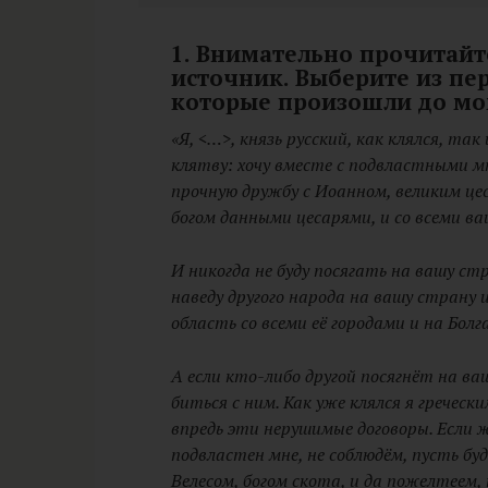
1. Внимательно прочитай
источник. Выберите из пе
которые произошли до мом
«Я, <…>, князь русский, как клялся, т
клятву: хочу вместе с подвластными м
прочную дружбу с Иоанном, великим це
богом данными цесарями, и со всеми в
И никогда не буду посягать на вашу стр
наведу другого народа на вашу страну 
область со всеми её городами и на Болг
А если кто-либо другой посягнёт на ва
биться с ним. Как уже клялся я гречески
впредь эти нерушимые договоры. Если ж
подвластен мне, не соблюдём, пусть бу
Велесом, богом скота, и да пожелтеем, 