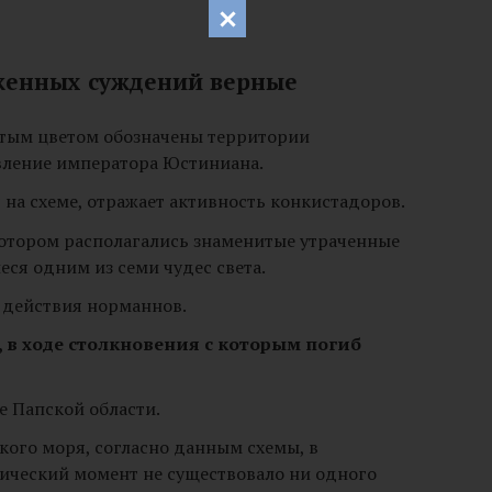
оженных суждений верные
лтым цветом обозначены территории
вление императора Юстиниана.
на схеме, отражает активность конкистадоров.
 котором располагались знаменитые утраченные
ся одним из семи чудес света.
 действия норманнов.
, в ходе столкновения с которым погиб
е Папской области.
ого моря, согласно данным схемы, в
ический момент не существовало ни одного