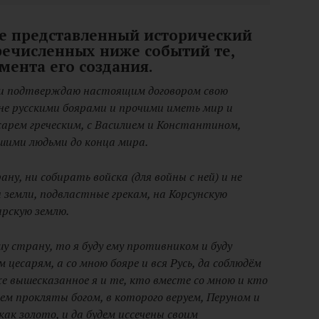
те представленный исторический
речисленных ниже событий те,
ента его создания.
ак и подтверждаю настоящим договором свою
не русскими боярами и прочими иметь мир и
сарем греческим, с Василием и Константином,
ашими людьми до конца мира.
ану, ни собирать войска (для войны с ней) и не
и земли, подвластные грекам, на Корсунскую
арскую землю.
шу страну, то я буду ему противником и буду
м цесарям, а со мною бояре и вся Русь, да соблюдём
е вышесказанное я и те, кто вместе со мною и кто
дем прокляты богом, в которого веруем, Перуном и
как золото, и да будем иссечены своим