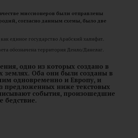
в качестве миссионеров были отправлены
одий, согласно данным схемы, было две
 как единое государство Арабский халифат.
вета обозначена территория Денло/Данелаг.
ения, одно из которых создано в
х землях.
Оба они были созданы в
гшим одновременно и Европу, и
из предложенных ниже текстовых
описывают события, произошедшие
е бедствие.