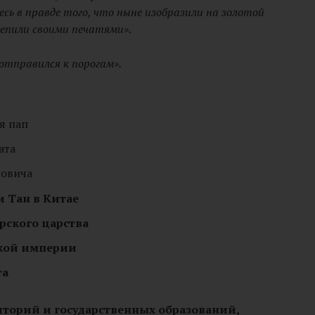
сь в правде того, что ныне изобразили на золотой
репили своими печатями».
 отправился к порогам».
я пап
ата
ровича
 Тан в Китае
рского царства
кой империи
та
риторий и государственных образований,