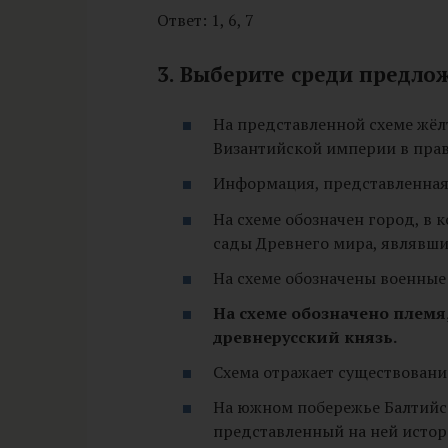
Ответ: 1, 6, 7
3. Выберите среди предл
На представленной схеме жё
Византийской империи в пра
Информация, представленная 
На схеме обозначен город, в
сады Древнего мира, являвшие
На схеме обозначены военные
На схеме обозначено племя
древнерусский князь.
Схема отражает существовани
На южном побережье Балтийск
представленный на ней истор