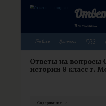
Перейти
к
Ответ
контенту
И не только…
Главная
Вопросы
ГДЗ
Ответы на вопросы
истории 8 класс г. М
Содержание