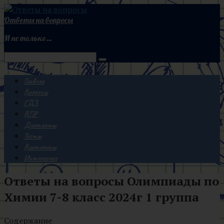
Перейти
к
Ответы на вопросы
контенту
И не только…
Поиск:
Главная
Вопросы
ГДЗ
ВПР
Диктанты
Тесты
Викторины
Интересное
Ответы на вопросы Олимпиады по
Химии 7-8 класс 2024г 1 группа
Содержание