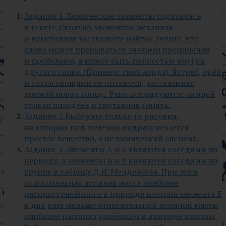
Задание 1. Химические элементы спрятались
в тексте. Сколько элементов‑металлов
и неметаллов вы сможете найти? Учтите, что
слово может прерываться знаками препинания
и пробелами, а может быть полностью внутри
другого слова. (Пример: смех лорда). Ястреб, орёл
и сокол овощами не питаются, рассказывал
хромой повар гонцу. Рано все радуются: птицей
только лиходеев и смутьянов гонять.
Задание 2.Выберите только те рисунки,
на которых под железом подразумевается
простое вещество, а не химический элемент.
Задание 3. Элементы A и Б являются соседями по
периоду, а элементы Б и В являются соседями по
группе в таблице Д.И. Менделеева. При этом
относительная атомная масса наиболее
распространённого в природе изотопа элемента Б
в два раза меньше относительной атомной массы
наиболее распространённого в природе изотопа