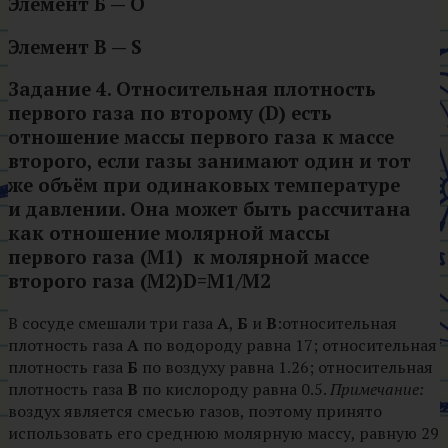
Элемент Б —
O
Элемент В —
S
Задание 4.
Относительная плотность
первого газа по второму (D) есть
отношение массы первого газа к массе
второго, если газы занимают один и тот
же объём при одинаковых температуре
и давлении. Она может быть рассчитана
как отношение молярной массы
первого газа (M1) к молярной массе
второго газа (M2)
D=M1/M2
В сосуде смешали три газа
А
,
Б
и
В
:относительная
плотность газа
А
по водороду равна 17; относительная
плотность газа
Б
по воздуху равна 1.26; относительная
плотность газа
В
по кислороду равна 0.5.
Примечание:
воздух является смесью газов, поэтому принято
использовать его среднюю молярную массу, равную 29