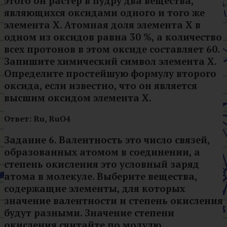
этого он растёр в пудру два вещества,
являющихся оксидами одного и того же
элемента X. Атомная доля элемента X в
одном из оксидов равна 30 %, а количество
всех протонов в этом оксиде составляет 60.
Запишите химический символ элемента X.
Определите простейшую формулу второго
оксида, если известно, что он является
высшим оксидом элемента X.
Ответ: Ru, RuO4
Задание 6.
Валентность это число связей,
образованных атомом в соединении, а
степень окисления это условный заряд
атома в молекуле.
Выберите вещества,
содержащие элементы, для которых
значение валентности и степень окисления
будут разными. Значение степени
окисления считайте по модулю.