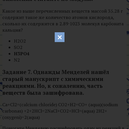
Какое из выше перечисленных веществ массой 35.28 г
содержит такое же количество атомов кислорода,
сколько их содержится в 2.89⋅1023 молекул карбоната
кальция?
H2O2
SO2
H3PO4
N2
Задание 7. Однажды Менделей нашёл
старый манускрипт с химическими
реакциями. Но, к сожалению, часть
веществ была зашифрована.
Ca+Cl2=(calcium chloride) CO2+H2=CO+ (aqua)(sodium
carbonas) +2+2HCl=2NaCl+CO2+HCl=(aqua) 2H2+
(oxygeni)=2(aqua)
Помогите Менделею расшифровать одну из реакций в