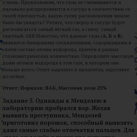
г/моль. Предположив, что газы не смешиваются и
идеально распределяются в сосуде в соответствии со
своей плотностью, какую схему расположения можно
было бы увидеть? Учтите, что сверху в сосуде будет
располагаться самый лёгкий газ, а снизу самый
тяжёлый. АБВ Известно, что данные газы (
А
,
Б
и
В
)
являются бинарными соединениями, содержащими в
своём составе атомы водорода, причём в разных
стехиометрических количествах. Определите массовую
долю атомов водорода в том газе, в котором она
больше всего. Ответ выразите в процентах, округлите
до целых.
Ответ:
Порядок: ВАБ, Массовая доля 25%
Задание 5. Однажды к Менделею в
лабораторию пробрался вор. Желая
выявить преступника, Менделей
приготовил порошок, способный выявлять
даже самые слабые отпечатки пальцев. Для