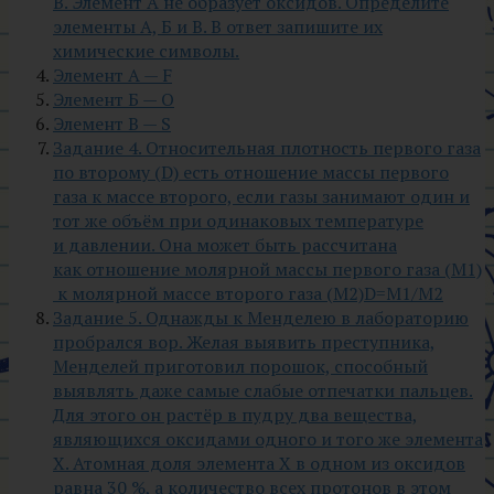
В. Элемент А не образует оксидов. Определите
элементы А, Б и В. В ответ запишите их
химические символы.
Элемент А — F
Элемент Б — O
Элемент В — S
Задание 4. Относительная плотность первого газа
по второму (D) есть отношение массы первого
газа к массе второго, если газы занимают один и
тот же объём при одинаковых температуре
и давлении. Она может быть рассчитана
как отношение молярной массы первого газа (M1)
к молярной массе второго газа (M2)D=M1/M2
Задание 5. Однажды к Менделею в лабораторию
пробрался вор. Желая выявить преступника,
Менделей приготовил порошок, способный
выявлять даже самые слабые отпечатки пальцев.
Для этого он растёр в пудру два вещества,
являющихся оксидами одного и того же элемента
X. Атомная доля элемента X в одном из оксидов
равна 30 %, а количество всех протонов в этом