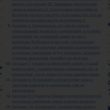
оксиде составляет 60. Запишите химический
символ элемента X. Определите простейшую
формулу второго оксида, если известно, что он
является высшим оксидом элемента X.
Задание 6. Валентность это число связей,
образованных атомом в соединении, а степень
окисления это условный заряд атома в
молекуле. Выберите вещества, содержащие
элементы, для которых значение валентности
и степень окисления будут разными. Значение
степени окисления считайте по модулю.
Задание 7. Однажды Менделей нашёл старый
манускрипт с химическими реакциями. Но, к
сожалению, часть веществ была зашифрована.
Задание 8. Установите соответствие между
смесями веществ и приборами для их
разделения.
Задание 9. Однажды Малыш подарил Карлсону
несколько литровых банок разного варенья.
Задание 10. Установите соответствие между