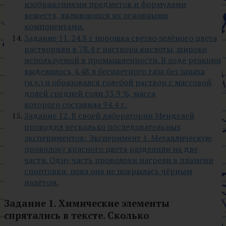
изображениями предметов и формулами
веществ, являющихся их основными
компонентами.
Задание 11. 24.8 г порошка светло‑зелёного цвета
растворили в 78.4 г раствора кислоты, широко
используемой в промышленности. В ходе реакции
выделилось 4.48 л бесцветного газа без запаха
(н.у.) и образовался голубой раствор с массовой
долей средней соли 33.9 %, масса
которого составила 94.4 г.
Задание 12. В своей лаборатории Менделей
проводил несколько последовательных
экспериментов: Эксперимент 1. Металлическую
проволоку красного цвета разделили на две
части. Одну часть проволоки нагрели в пламени
спиртовки, пока она не покрылась чёрным
налётом.
Задание 1. Химические элементы
спрятались в тексте. Сколько