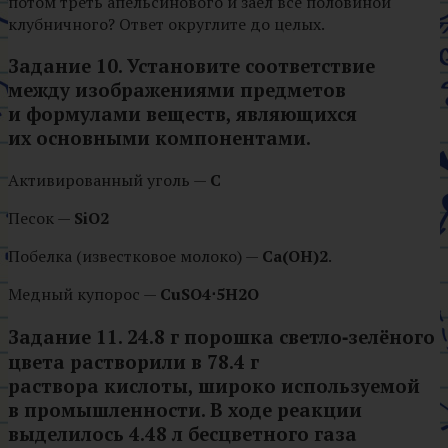
потом треть апельсинового и заел всё половиной
клубничного? Ответ округлите до целых.
Задание 10.
Установите соответствие
между изображениями предметов
и формулами веществ, являющихся
их основными компонентами.
Активированный уголь —
C
Песок —
SiO2
Побелка (известковое молоко) —
C
a
(
O
H
)
2
.
Медный купорос —
C
u
S
O
4
⋅
5
H
2
O
Задание 11. 24.8 г порошка светло‑зелёного
цвета растворили в 78.4 г
раствора кислоты, широко используемой
в промышленности. В ходе реакции
выделилось 4.48 л бесцветного газа