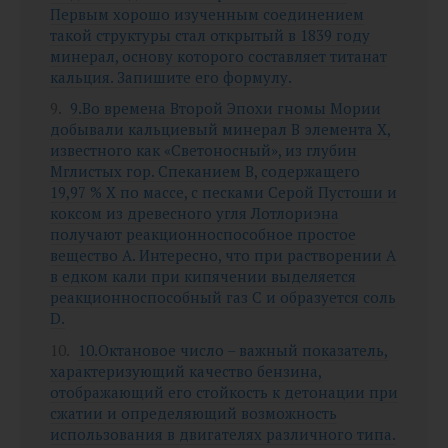
Первым хорошо изученным соединением
такой структуры стал открытый в 1839 году
минерал, основу которого составляет титанат
кальция. Запишите его формулу.
9.Во времена Второй Эпохи гномы Мории
добывали кальциевый минерал B элемента X,
известного как «Светоносный», из глубин
Мглистых гор. Спеканием B, содержащего
19,97 % Х по массе, с песками Серой Пустоши и
коксом из древесного угля Лотлориэна
получают реакционноспособное простое
вещество A. Интересно, что при растворении A
в едком кали при кипячении выделяется
реакционноспособный газ C и образуется соль
D.
10.Октановое число – важный показатель,
характеризующий качество бензина,
отображающий его стойкость к детонации при
сжатии и определяющий возможность
использования в двигателях различного типа.