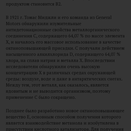
продуктом становится B2.
В 1921 г. Томас Миджли и его команда из General
Motors обнаружили изумительные
антидетонационные свойства металлорганического
соединения C, содержащего 64,07 % по массе элемента
Х, и началось его массовое использование в качестве
октаноповышающей присадки. C получали действием
насыщенного алкилхлорида D, содержащего 64,07 %
хлора, на сплав натрия и металла X. Впоследствии
исследователи обнаружили очень высокую
концентрацию X в различных средах окружающей
среды: воздухе, воде и даже в антарктических снегах.
Между тем, этот металл, как оказалось, является
ядовитым и не выводится организмом, поэтому
применение С было сокращено.
Позднее было разработано новое октаноповышающее
вещество E, основным способом получения которого
является взаимодействие метанола и изобутилена в
присутствии кислотного катализатора. Для получения