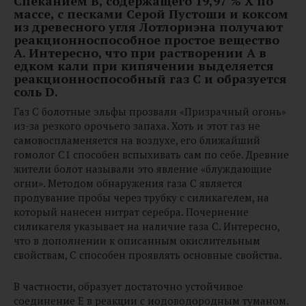
Спеканием B, содержащего 19,97 % Х по
массе, с песками Серой Пустоши и коксом
из древесного угля Лотлориэна получают
реакционноспособное простое вещество
A. Интересно, что при растворении A в
едком кали при кипячении выделяется
реакционноспособный газ C и образуется
соль D.
Газ С болотные эльфы прозвали «Призрачный огонь»
из-за резкого орочьего запаха. Хоть и этот газ не
самовоспламеняется на воздухе, его ближайший
гомолог C1 способен вспыхивать сам по себе. Древние
жители болот называли это явление «блуждающие
огни». Методом обнаружения газа C является
продувание пробы через трубку с силикагелем, на
который нанесен нитрат серебра. Почернение
силикагеля указывает на наличие газа C. Интересно,
что в дополнении к описанным окислительным
свойствам, C способен проявлять основные свойства.
В частности, образует достаточно устойчивое
соединение E в реакции с иодоводородным туманом.