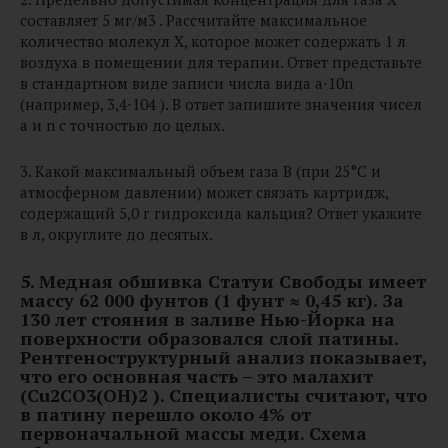
составляет 5 мг/м3 . Рассчитайте максимальное
количество молекул X, которое может содержать 1 л
воздуха в помещении для терапии. Ответ представьте
в стандартном виде записи числа вида a⋅10n
(например, 3,4⋅104 ). В ответ запишите значения чисел
a и n с точностью до целых.
3. Какой максимальный объем газа B (при 25°С и
атмосферном давлении) может связать картридж,
содержащий 5,0 г гидроксида кальция? Ответ укажите
в л, округлите до десятых.
5.
Медная обшивка Статуи Свободы имеет
массу 62 000 фунтов (1 фунт ≈ 0,45 кг). За
130 лет стояния в заливе Нью-Йорка на
поверхности образовался слой патины.
Рентгеноструктурный анализ показывает,
что его основная часть – это малахит
(Cu2CO3(OH)2 ). Специалисты считают, что
в патину перешло около 4% от
первоначальной массы меди. Схема