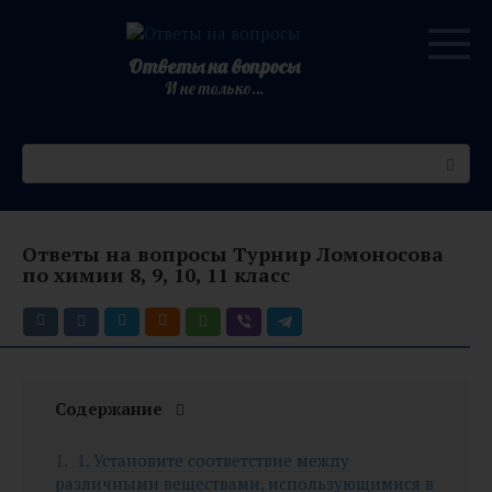
Перейти
к
контенту
Ответы на вопросы
И не только…
Поиск:
Ответы на вопросы Турнир Ломоносова
по химии 8, 9, 10, 11 класс
Содержание
1. Установите соответствие между
различными веществами, использующимися в