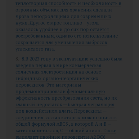
теплотворная способность и необходимость в
огромных объемах для хранения сделали
дрова неподходящими для современных
нужд. Другое старое топливо – уголь –
оказалось удобнее и до сих пор остаётся
востребованным, однако его использование
сокращается для уменьшения выбросов
углекислого газа.
8.В 2023 году в эксплуатацию успешно была
введена первая в мире коммерческая
солнечная электростанция на основе
гибридных органо-неорганических
перовскитов. Эти материалы
продемонстрировали феноменальную
эффективность преобразования света, но их
главный недостаток — быстрая деградация
под воздействием влаги. Перовскиты —
соединения, состав которых можно описать
общей формулой ABC3 , в которой A и B —
катионы металлов, C — общий анион. Также
выделяют двойные перовскиты A2 BC6 .