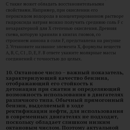
C также может обладать восстановительными
свойствами. Например, при окислении его
пероксидом водорода в концентрированном растворе
гидроксида натрия можно получить среднюю соль F с
нехарактерной для X степенью окисления. Древняя
схема, которую хранили в книгах гномов, со
строением аниона в соли F, представлена на рисунке
2. Установите название элемента X, формулы веществ
A, B, C, C1 , D, E, F. В ответе укажите молярные массы
соединений с точностью до целых.
10.
Октановое число – важный показатель,
характеризующий качество бензина,
отображающий его стойкость к
детонации при сжатии и определяющий
возможность использования в двигателях
различного типа. Обычный прямогонный
бензин, выделяемый в ходе
ректификации нефти, для использования
в современных двигателях не подходит,
поскольку обладает слишком низким
октановым числом. Поэтому актуальной