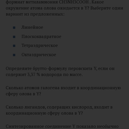
формиат метиламмония CH3NH3COOH . Какое
окружение атома олова ожидается в Y? Выберите один
вариант из предложенных:
Линейное
Плоскоквадратное
Тетраэдрическое
Октаэдрическое
Определите брутто-формулу перовскита Y, если он
содержит 3,37 % водорода по массе.
Сколько атомов галогена входит в координационную
сферу олова в Y?
Сколько лигандов, содеращих кислород, входит в
координационную сферу олова в Y?
Синтезированное соединение Y показало необычно