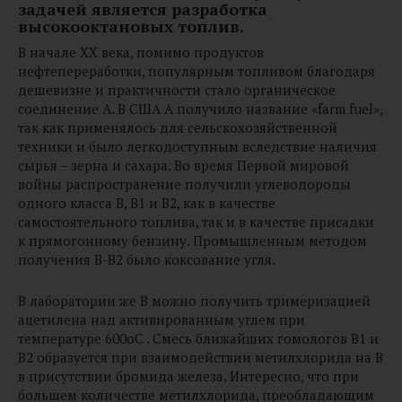
задачей является разработка
высокооктановых топлив.
В начале XX века, помимо продуктов
нефтепереработки, популярным топливом благодаря
дешевизне и практичности стало органическое
соединение A. В США A получило название «farm fuel»,
так как применялось для сельскохозяйственной
техники и было легкодоступным вследствие наличия
сырья – зерна и сахара. Во время Первой мировой
войны распространение получили углеводороды
одного класса B, B1 и B2, как в качестве
самостоятельного топлива, так и в качестве присадки
к прямогонному бензину. Промышленным методом
получения B-B2 было коксование угля.
В лаборатории же B можно получить тримеризацией
ацетилена над активированным углем при
температуре 600oC . Смесь ближайших гомологов B1 и
B2 образуется при взаимодействии метилхлорида на B
в присутствии бромида железа. Интересно, что при
большем количестве метилхлорида, преобладающим