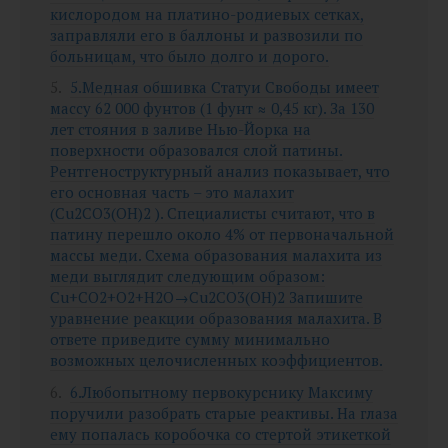
кислородом на платино-родиевых сетках,
заправляли его в баллоны и развозили по
больницам, что было долго и дорого.
5.Медная обшивка Статуи Свободы имеет
массу 62 000 фунтов (1 фунт ≈ 0,45 кг). За 130
лет стояния в заливе Нью-Йорка на
поверхности образовался слой патины.
Рентгеноструктурный анализ показывает, что
его основная часть – это малахит
(Cu2CO3(OH)2 ). Специалисты считают, что в
патину перешло около 4% от первоначальной
массы меди. Схема образования малахита из
меди выглядит следующим образом:
Cu+CO2+O2+H2O→Cu2CO3(OH)2 Запишите
уравнение реакции образования малахита. В
ответе приведите сумму минимально
возможных целочисленных коэффициентов.
6.Любопытному первокурснику Максиму
поручили разобрать старые реактивы. На глаза
ему попалась коробочка со стертой этикеткой