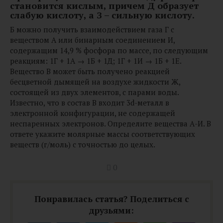
становится кислым, причем Д образует
слабую кислоту, а З – сильную кислоту.
Б можно получить взаимодействием газа Г с
веществом А или бинарным соединением И,
содержащим 14,9 % фосфора по массе, по следующим
реакциям: 1Г + 1А → 1Б + 1Д; 1Г + 1И → 1Б + 1Е.
Вещество В может быть получено реакцией
бесцветной дымящей на воздухе жидкости Ж,
состоящей из двух элементов, с парами воды.
Известно, что в состав В входит 3d-металл в
электронной конфигурации, не содержащей
неспаренных электронов. Определите вещества А-И. В
ответе укажите молярные массы соответствующих
веществ (г/моль) с точностью до целых.
0
Понравилась статья? Поделиться с
друзьями: