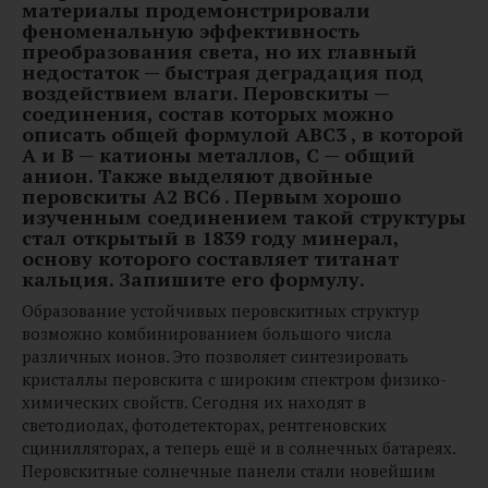
материалы продемонстрировали
феноменальную эффективность
преобразования света, но их главный
недостаток — быстрая деградация под
воздействием влаги. Перовскиты —
соединения, состав которых можно
описать общей формулой ABC3 , в которой
A и B — катионы металлов, C — общий
анион. Также выделяют двойные
перовскиты A2 BC6 . Первым хорошо
изученным соединением такой структуры
стал открытый в 1839 году минерал,
основу которого составляет титанат
кальция. Запишите его формулу.
Образование устойчивых перовскитных структур
возможно комбинированием большого числа
различных ионов. Это позволяет синтезировать
кристаллы перовскита с широким спектром физико-
химических свойств. Сегодня их находят в
светодиодах, фотодетекторах, рентгеновских
сцинилляторах, а теперь ещё и в солнечных батареях.
Перовскитные солнечные панели стали новейшим