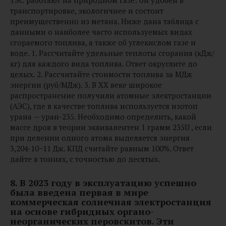
транспортировке, экологичнее и состоит
преимущественно из метана. Ниже дана таблица с
данными о наиболее часто используемых видах
сгораемого топлива, а также об углекислом газе и
воде. 1. Рассчитайте удельные теплоты сгорания (кДж/
кг) для каждого вида топлива. Ответ округлите до
целых. 2. Рассчитайте стоимости топлива за МДж
энергии (руб/МДж). 3. В XX веке широкое
распространение получили атомные электростанции
(АЭС), где в качестве топлива используется изотоп
урана — уран-235. Необходимо определить, какой
массе дров в теории эквивалентен 1 грамм 235U , если
при делении одного атома выделяется энергия
3,204⋅10−11 Дж. КПД считайте равным 100%. Ответ
дайте в тоннах, с точностью до десятых.
8.
В 2023 году в эксплуатацию успешно
была введена первая в мире
коммерческая солнечная электростанция
на основе гибридных органо-
неорганических перовскитов. Эти