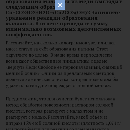
образования малахита из меди выглядит
следующим образом:
Cu+CO2+O2+H2O→Cu2CO3(OH)2 Запишите
уравнение реакции образования
малахита. В ответе приведите сумму
минимально возможных целочисленных
коэффициентов.
Рассчитайте, на сколько килограммов увеличилась
масса статуи за счёт образования патины. Ответ
округлите до целых. В наше время периодически
возникают общественные инициативы с целью
«вернуть Леди Свободе её первоначальный, сияющий
медный облик». Одним из предлагаемых методов
является химическая очистка, которая позволила бы
удалить патину, не повреждая основной металл.
Предположим, что для очистки будет использован
метод обработки поверхности раствором соляной
кислоты, которая реагирует с малахитом и не
реагирует с медью. Рассчитайте, какой объём (в
литрах) 15%-ной соляной кислоты (плотность 1,074 г/
мл) потребуется для реакции со всем малахитом,