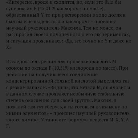
«Интересно, вроде и сходится, но, если это был бы
супероксид E (45,01 % кислорода по массе),
образованный Y, то при растворении в воде должен
был бы еще выделяться и кислород» – произнес
научный руководитель Максима. Тем не менее, он
расспросил своего подопечного о его экспериментах,
и ситуация прояснилась: «Да, это точно не Y и даже не
X».
Исследователь решил для проверки окислить M
озоном до оксида F (10,51% кислорода по массе). При
действии на получившееся соединение
концентрированной соляной кислотой выделялся газ
с резким запахом. «Видишь, это металл M, он ядовит и
в данном случае проявляет необычную стабильную
степень окисления для своей группы. Максим, я
пожалуй сам тут уберусь, а ты готовься к экзамену по
химии элементов» – произнес научный руководитель
юного химика. Установите формулы веществ M, X, Y, A-
F.