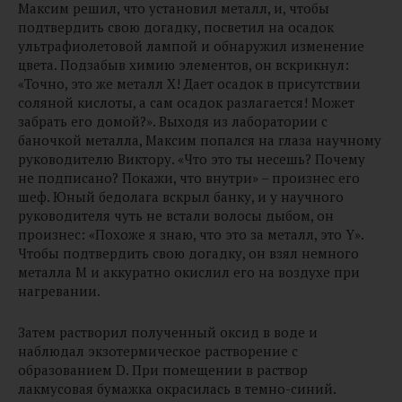
Максим решил, что установил металл, и, чтобы
подтвердить свою догадку, посветил на осадок
ультрафиолетовой лампой и обнаружил изменение
цвета. Подзабыв химию элементов, он вскрикнул:
«Точно, это же металл X! Дает осадок в присутствии
соляной кислоты, а сам осадок разлагается! Может
забрать его домой?». Выходя из лаборатории с
баночкой металла, Максим попался на глаза научному
руководителю Виктору. «Что это ты несешь? Почему
не подписано? Покажи, что внутри» – произнес его
шеф. Юный бедолага вскрыл банку, и у научного
руководителя чуть не встали волосы дыбом, он
произнес: «Похоже я знаю, что это за металл, это Y».
Чтобы подтвердить свою догадку, он взял немного
металла M и аккуратно окислил его на воздухе при
нагревании.
Затем растворил полученный оксид в воде и
наблюдал экзотермическое растворение с
образованием D. При помещении в раствор
лакмусовая бумажка окрасилась в темно-синий.