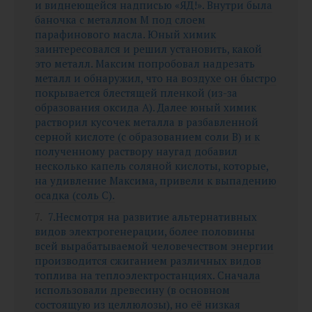
и виднеющейся надписью «ЯД!». Внутри была
баночка с металлом M под слоем
парафинового масла. Юный химик
заинтересовался и решил установить, какой
это металл. Максим попробовал надрезать
металл и обнаружил, что на воздухе он быстро
покрывается блестящей пленкой (из-за
образования оксида A). Далее юный химик
растворил кусочек металла в разбавленной
серной кислоте (с образованием соли B) и к
полученному раствору наугад добавил
несколько капель соляной кислоты, которые,
на удивление Максима, привели к выпадению
осадка (соль C).
7.Несмотря на развитие альтернативных
видов электрогенерации, более половины
всей вырабатываемой человечеством энергии
производится сжиганием различных видов
топлива на теплоэлектростанциях. Сначала
использовали древесину (в основном
состоящую из целлюлозы), но её низкая