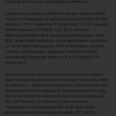
классом плёночных солнечных элементов.
Одним из основных компонентов для таких плёнок
стали синтезировать и использовать вещество W. Для
синтеза 1,994 г. вещества W было взято 0,513 г. иодида
метиламмония (CH3NH3I ) и 1,487 г. жёлтых
кристаллов вещества X. Вещества растворили в 2 мл
N,N -диметилформамида и перемешивали в течение
12 часов при температуре 60℃ в атмосфере аргона.
Считая протекающую реакцию количественной,
определите формулы веществ W и X. Формула W:
Формула X:
Для увеличения устойчивости перовскитов к влаги
было проведено несколько успешных синтезов, один
из которых — двойного перовскита Y. Мотивация его
получения была основана на предположении о том,
что если частично заместить галогенид-анионы на
другой лиганд, это должно резко повысить
стабильность соединения. Для этой цели были
использованы только хлорид олова (IV) SnCl4 и