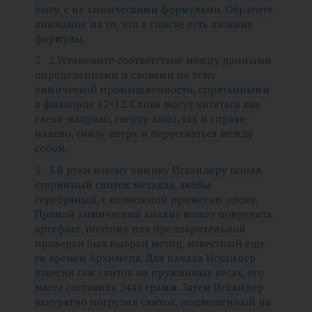
быту, с их химическими формулами. Обратите
внимание на то, что в списке есть лишние
формулы.
2.Установите соответствие между данными
определениями и словами на тему
химической промышленности, спрятанными
в филворде 12×12. Слова могут читаться как
слева-направо, сверху-вниз, так и справа-
налево, снизу-вверх и пересекаться между
собой.
3.В руки юному химику Искандеру попал
старинный слиток металла, якобы
серебряный, с возможной примесью олова.
Прямой химический анализ может повредить
артефакт, поэтому для предварительной
проверки был выбран метод, известный еще
со времен Архимеда. Для начала Искандер
взвесил сам слиток на пружинных весах, его
масса составила 2445 грамм. Затем Искандер
аккуратно погрузил слиток, подвешенный на