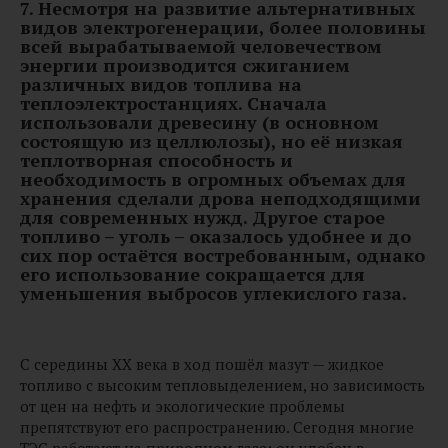
7.
Несмотря на развитие альтернативных
видов электрогенерации, более половины
всей вырабатываемой человечеством
энергии производится сжиганием
различных видов топлива на
теплоэлектростанциях. Сначала
использовали древесину (в основном
состоящую из целлюлозы), но её низкая
теплотворная способность и
необходимость в огромных объемах для
хранения сделали дрова неподходящими
для современных нужд. Другое старое
топливо – уголь – оказалось удобнее и до
сих пор остаётся востребованным, однако
его использование сокращается для
уменьшения выбросов углекислого газа.
С середины XX века в ход пошёл мазут — жидкое
топливо с высоким тепловыделением, но зависимость
от цен на нефть и экологические проблемы
препятствуют его распространению. Сегодня многие
ТЭС работают на природном газе: он удобен в