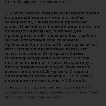
Ответ:
Природное
химическое
сырьё
3.
В руки юному химику Искандеру попал
старинный слиток металла, якобы
серебряный, с возможной примесью
олова. Прямой химический анализ может
повредить артефакт, поэтому для
предварительной проверки был выбран
метод, известный еще со времен
Архимеда. Для начала Искандер взвесил
сам слиток на пружинных весах, его
масса составила 2445 грамм. Затем
Искандер аккуратно погрузил слиток,
подвешенный на тех же весах, в тару с
дистиллированной водой. Показание
весов составило 2200 грамм. Справка:
плотность чистого серебра – 10,5 г/см3 ,
плотность чистого олова – 7,3 г/см3 .
1. Определите среднюю плотность слитка (г/см3 ),
основываясь на данных, полученных из опыта. Ответ
приведите с точностью до сотых.