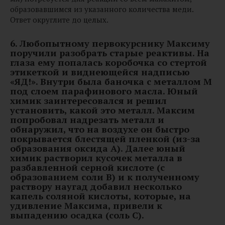
образовавшимся из указанного количества меди.
Ответ округлите до целых.
6.
Любопытному первокурснику Максиму
поручили разобрать старые реактивы. На
глаза ему попалась коробочка со стертой
этикеткой и виднеющейся надписью
«ЯД!». Внутри была баночка с металлом M
под слоем парафинового масла. Юный
химик заинтересовался и решил
установить, какой это металл. Максим
попробовал надрезать металл и
обнаружил, что на воздухе он быстро
покрывается блестящей пленкой (из-за
образования оксида A). Далее юный
химик растворил кусочек металла в
разбавленной серной кислоте (с
образованием соли B) и к полученному
раствору наугад добавил несколько
капель соляной кислоты, которые, на
удивление Максима, привели к
выпадению осадка (соль C).