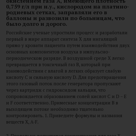
окислением газа А, имеющего плотность
0,759 г/л при н.у., кислородом на платино-
родиевых сетках, заправляли его в
баллоны и развозили по больницам, что
было долго и дорого.
Российские ученые упростили процесс и разработали
первый в мире аппарат синтеза Х для ингаляций
прямо у кровати пациента путем взаимодействия двух
основных компонентов воздуха в импульсно-
периодическом разряде. В воздушной среде Х легко
превращается в токсичный газ B, который при
взаимодействии с влагой в легких образует слабую
кислоту С и сильную кислоту D. Для предотвращения
этого газовый поток после генератора пропускают
через картридж с гидроксидом кальция, что
сопровождается образованием солей кислот С и D – E
и F соответственно. Примесные концентрации B в
выходящем потоке необходимо тщательно
контролировать. 1. Приведите формулы и названия
веществ X, A-F.
2. Предельно допустимая концентрация для газа X