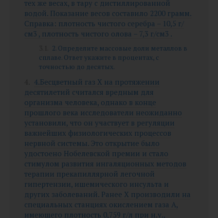
тех же весах, в тару с дистиллированной
водой. Показание весов составило 2200 грамм.
Справка: плотность чистого серебра – 10,5 г/
см3 , плотность чистого олова – 7,3 г/см3 .
2. Определите массовые доли металлов в
сплаве. Ответ укажите в процентах, с
точностью до десятых.
4.Бесцветный газ X на протяжении
десятилетий считался вредным для
организма человека, однако в конце
прошлого века исследователи неожиданно
установили, что он участвует в регуляции
важнейших физиологических процессов
нервной системы. Это открытие было
удостоено Нобелевской премии и стало
стимулом развития ингаляционных методов
терапии прекапиллярной легочной
гипертензии, ишемического инсульта и
других заболеваний. Ранее X производили на
специальных станциях окислением газа А,
имеющего плотность 0,759 г/л при н.у.,