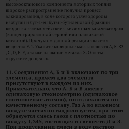
высокооктанового компонента моторных топлив
широкое распространение получил процесс
алкилирования, в ходе которого углеводороды
изобутан и бут-1-ен бутан-бутиленовой фракции
вводят во взаимодействие с кислотным катализатором
(концентрированной серной или плавиковой
кислотой). Продуктом данной реакции является
вещество F. 1. Укажите молярные массы веществ A, B-B2
, C, D, E, F, а также название металла X. Ответы
округлите до целых.
11.
Соединения А, Б и В включают по три
элемента, причем два элемента
присутствуют в каждом из них.
Примечательно, что А, Б и В имеют
одинаковую стехиометрию (одинаковое
соотношение атомов), но отличаются по
качественному составу. Газ А во влажном
воздухе частично гидролизуется, при этом
образуется смесь газов с плотностью по
воздуху 1,345, состоящая из веществ Д и З.
При пропускании смеси в воду раствор