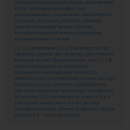
Обычный прямогонный бензин, выделяемый
в ходе ректификации нефти, для
использования в современных двигателях не
подходит, поскольку обладает слишком
низким октановым числом. Поэтому
актуальной задачей является разработка
высокооктановых топлив.
11.Соединения А, Б и В включают по три
элемента, причем два элемента присутствуют
в каждом из них. Примечательно, что А, Б и В
имеют одинаковую стехиометрию
(одинаковое соотношение атомов), но
отличаются по качественному составу. Газ А во
влажном воздухе частично гидролизуется,
при этом образуется смесь газов с плотностью
по воздуху 1,345, состоящая из веществ Д и З.
При пропускании смеси в воду раствор
становится кислым, причем Д образует слабую
кислоту, а З – сильную кислоту.