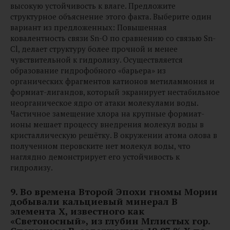
высокую устойчивость к влаге. Предложите
структурное объяснение этого факта. Выберите один
вариант из предложенных: Повышенная
ковалентность связи Sn-O по сравнению со связью Sn-
Cl, делает структуру более прочной и менее
чувствительной к гидролизу. Осуществляется
образование гидрофобного «барьера» из
органических фрагментов катионов метиламмония и
формиат-лигандов, который экранирует нестабильное
неорганическое ядро от атаки молекулами воды.
Частичное замещение хлора на крупные формиат-
ионы мешает процессу внедрения молекул воды в
кристаллическую решётку. В окружении атома олова в
полученном перовските нет молекул воды, что
наглядно демонстрирует его устойчивость к
гидролизу.
9.
Во времена Второй Эпохи гномы Мории
добывали кальциевый минерал B
элемента X, известного как
«Светоносный», из глубин Мглистых гор.