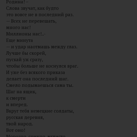
Родина! –
Слова звучат, как будто
это вовсе не в последний раз.
— Всех не перевешать,
много нас!
Миллионы нас!..-
Еще минута
— и удар наотмашь между глаз.
Лучше бы скорей,
пускай уж сразу,
чтобы больше не коснулся враг.
И уже без всякого приказа
делает она последний шаг.
Смело подымаешься сама ты.
Шаг на ящик,
к смерти
и вперед.
Вкруг тебя немецкие солдаты,
русская деревня,
твой народ.
Вот оно!
Морозно, снежно, мглисто.