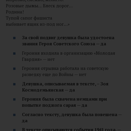
Розовые дымы… Блеск дорог…
Родина!
Тупой сапог фашиста
выбивает ящик из-под ног…»
За свой подвиг девушка была удостоена
звания Героя Советского Союза — да
Героиня входила в организацию «Молодая
Гвардия» — нет
Героиня отрывка работала на советскую
разведку еще до Войны — нет
Девушка, описываемая в тексте, – Зоя
Космодемьянская — да
Героиня была схвачена немцами при
попытке поджога сарая — да
Согласно тексту, девушка была повешена —
да
В тексте описываются события 1941 года. —