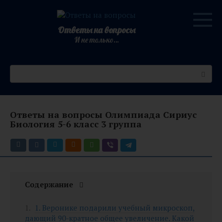
Перейти
к
контенту
Ответы на вопросы
И не только…
Поиск:
Ответы на вопросы Олимпиада Сириус
Биология 5-6 класс 3 группа
Содержание
1. Веронике подарили учебный микроскоп,
дающий 90-кратное общее увеличение. Какой