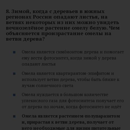
8. Зимой, когда с деревьев в южных
регионах России опадают листья, на
ветвях некоторых из них можно увидеть
вечнозелёное растение омелу белую. Чем
объясняется произрастание омелы на
ветви дерева?
Омела является симбионтом дерева и помогает
ему вести фотосинтез, когда зимой у дерева
опадают листья
Омела является квартирантом-эпифитом и
использует ветви дерева, чтобы быть ближе к
лучам солнечного света
Омела нуждается в большом количестве
углекислого газа для фотосинтеза получает его
от дерева по ночам, когда фотосинтез не идёт
Омела является растением-полупаразитом
и, прирастая к ветви дерева, получает от
него необходимые для жизни питательные