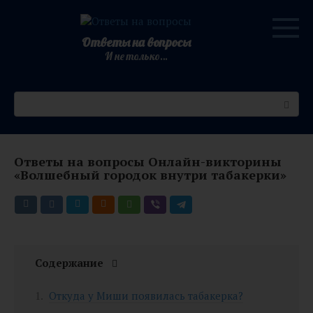
Перейти
к
контенту
Ответы на вопросы
И не только…
Поиск:
Ответы на вопросы Онлайн-викторины
«Волшебный городок внутри табакерки»
Содержание
Откуда у Миши появилась табакерка?