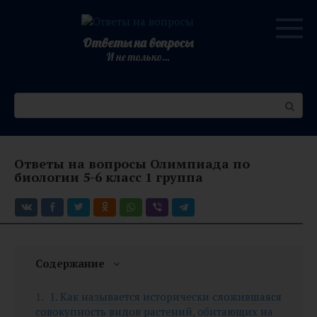
Перейти
к
контенту
Ответы на вопросы
И не только…
Поиск:
Ответы на вопросы Олимпиада по
биологии 5-6 класс 1 группа
Содержание
1. Как называется исторически сложившаяся
совокупность видов растений, обитающих на