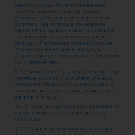
советом к соседке Светлане Михайловне,
учителю биологии. Однажды Альбина
Ивановна прибежала к соседке в большом
волнении. Она рассказала, что нашла на
клумбе очень страшное существо, «наверное,
проволочника», и думает, что «чудище»
навредит её любимым растениям. Светлана
Михайловна посмотрела в банку, куда
Альбина Ивановна посадила животное, узнала
его и ответила, что…
9. У многих животных в разных частях тела
откладывается жир. Какую общую функцию
выполняют отложения жира у таких разных
животных, как баран, кашалот, морж, барсук и
ящерица эублефар?
10. Какой из перечисленных признаков НЕ
является общим для всех ныне живущих
видов птиц
11. Какие структуры можно различить на
фотографии клубня картофеля?