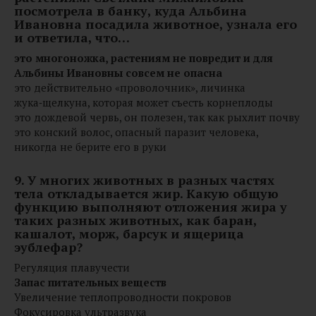
посмотрела в банку, куда Альбина
Ивановна посадила животное, узнала его
и ответила, что…
это многоножка, растениям не повредит и для
Альбины Ивановны совсем не опасна
это действительно «проволочник», личинка
жука‑щелкуна, которая может съесть корнеплоды
это дождевой червь, он полезен, так как рыхлит почву
это конский волос, опасный паразит человека,
никогда не берите его в руки
9. У многих животных в разных частях
тела откладывается жир. Какую общую
функцию выполняют отложения жира у
таких разных животных, как баран,
кашалот, морж, барсук и ящерица
эублефар?
Регуляция плавучести
Запас питательных веществ
Увеличение теплопроводности покровов
Фокусировка ультразвука