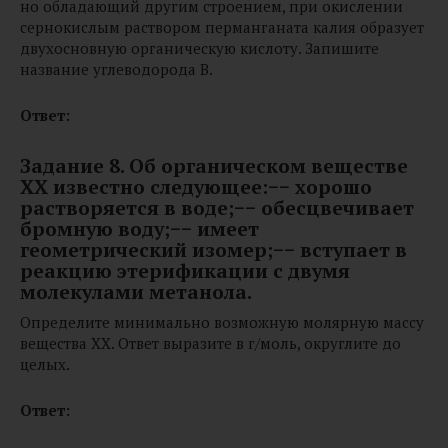
но обладающий другим строением, при окислении
сернокислым раствором перманганата калия образует
двухосновную органическую кислоту. Запишите
название углеводорода В.
Ответ:
Задание 8. Об органическом веществе
XX известно следующее:−− хорошо
растворяется в воде;−− обесцвечивает
бромную воду;−− имеет
геометрический изомер;−− вступает в
реакцию этерификации с двумя
молекулами метанола.
Определите минимально возможную молярную массу
вещества XX. Ответ выразите в г/моль, округлите до
целых.
Ответ: