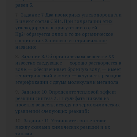
равен 3.
Задание 7. Два изомерных углеводорода А и
Б имеют состав C3H4. При гидратации этих
углеводородов в присутствии солей
Hg2+образуется одно и то же органическое
соединение. Запишите его тривиальное
название.
Задание 8. Об органическом веществе XX
известно следующее:−− хорошо растворяется в
воде;−− обесцвечивает бромную воду;−− имеет
геометрический изомер;−− вступает в реакцию
этерификации с двумя молекулами метанола.
Задание 10. Определите тепловой эффект
реакции синтеза 3.1 г сульфата никеля из
простых веществ, исходя из термохимических
уравнений следующих реакций:
Задание 11. Установите соответствие
между схемами химических реакций и их
типами.