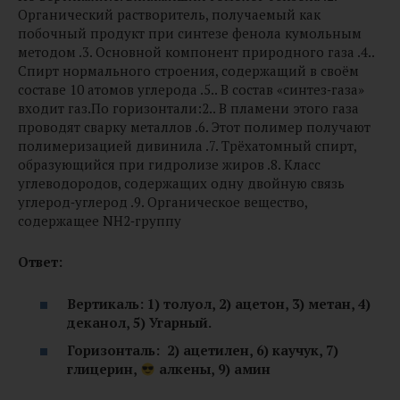
Органический растворитель, получаемый как
побочный продукт при синтезе фенола кумольным
методом .3. Основной компонент природного газа .4..
Спирт нормального строения, содержащий в своём
составе 10 атомов углерода .5.. В состав «синтез‑газа»
входит газ.По горизонтали:2.. В пламени этого газа
проводят сварку металлов .6. Этот полимер получают
полимеризацией дивинила .7. Трёхатомный спирт,
образующийся при гидролизе жиров .8. Класс
углеводородов, содержащих одну двойную связь
углерод‑углерод .9. Органическое вещество,
содержащее NH2‑группу
Ответ:
Вертикаль: 1) толуол, 2) ацетон, 3) метан, 4)
деканол, 5) Угарный.
Горизонталь: 2) ацетилен, 6) каучук, 7)
глицерин,
алкены, 9) амин