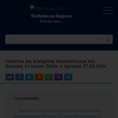
Перейти
к
контенту
Ответы на вопросы
И не только…
Поиск:
Ответы на вопросы Олимпиады по
Химии 11 класс 2024г 1 группа 17.10.2024
Содержание
Задание 1. Установите соответствие между
молекулами и типами их пространственного