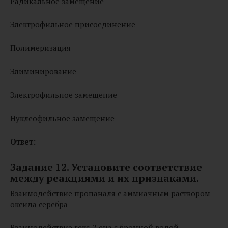
Радикальное замещение
Электрофильное присоединение
Полимеризация
Элиминирование
Электрофильное замещение
Нуклеофильное замещение
Ответ:
Задание 12. Установите соответствие
между реакциями и их признаками.
Взаимодействие пропаналя с аммиачным раствором
оксида серебра
Взаимодействие гекс‑2‑ена с бромной водой