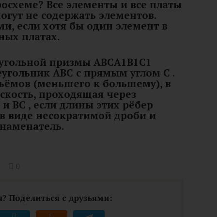
осхеме? Все элементы и все платы
могут не содержать элементов.
и, если хотя бы один элемент в
ных платах.
еугольной призмы ABCA1B1C1
угольник ABC с прямым углом C .
ъёмов (меньшего к большему), в
скость, проходящая через
 и BC , если длины этих рёбер
 в виде несократимой дроби и
знаменатель.
0
? Поделиться с друзьями: