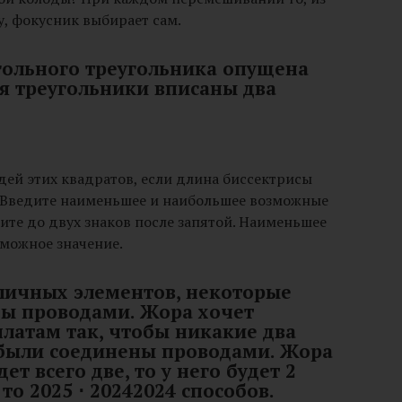
у, фокусник выбирает сам.
угольного треугольника опущена
ся треугольники вписаны два
ей этих квадратов, если длина биссектрисы
? Введите наименьшее и наибольшее возможные
ите до двух знаков после запятой. Наименьшее
зможное значение.
зличных элементов, некоторые
ны проводами. Жора хочет
платам так, чтобы никакие два
 были соединены проводами. Жора
ет всего две, то у него будет 2
 то 2025 ⋅ 20242024 способов.