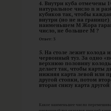
4. Внутри куба отмечены 1
натуральное число n и раз
кубиков так, чтобы кажда
внутри (но не на границе)
наименьшем M Жора гара
число, не большее M ?
Ответ: 3
5. На столе лежит колода и
червонный туз. За одно 
верхнюю половину колоды 
делает так, чтобы карты д
нижняя карта левой или п
другой стопки, потом втор
вторая снизу карта другой 
Какое наименьшее число перемешива
червонный туз оказался нижней кар