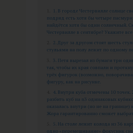
1. В городе Честервилле солнце с
подряд есть хотя бы четыре пасмурн
найдётся хотя бы один солнечный. С
Честервилле в сентябре? Укажите вс
2. Друг за другом стоят шесть ст
стульями на полу лежит по одному по
3. Петя вырезал из бумаги три од
так, чтобы их края совпали и проткну
трёх фигурок (возможно, поворачива
фигуру, как на рисунке.
4. Внутри куба отмечены 10 точек.
разбить куб на n3 одинаковых кубико
оказалась внутри (но не на границе)
Жора гарантированно сможет выбрать
5. На столе лежит колода из 36 кар
одно «перемешивание» фокусник сни