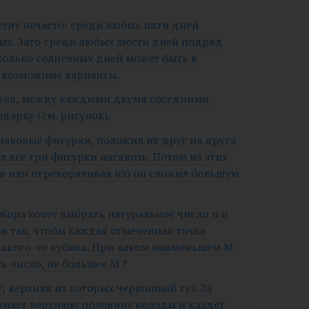
ветит нечасто: среди любых пяти дней
ых. Зато среди любых шести дней подряд
колько солнечных дней может быть в
е возможные варианты.
ульев, между каждыми двумя соседними
дарку (см. рисунок).
инаковые фигурки, положил их друг на друга
л все три фигурки насквозь. Потом из этих
я или переворачивая их) он сложил большую
 Жора хочет выбрать натуральное число n и
в так, чтобы каждая отмеченная точка
 какого-то кубика. При каком наименьшем M
 число, не большее M ?
т, верхняя из которых червонный туз. За
мает верхнюю половину колоды и кладёт