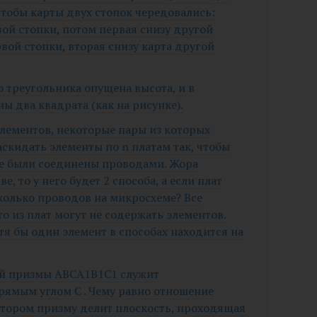
 чтобы карты двух стопок чередовались:
вой стопки, потом первая снизу другой
рвой стопки, вторая снизу карта другой
о треугольника опущена высота, и в
ы два квадрата (как на рисунке).
элементов, некоторые пары из которых
скидать элементы по n платам так, чтобы
не были соединены проводами. Жора
ве, то у него будет 2 способа, а если плат
 Сколько проводов на микросхеме? Все
то из плат могут не содержать элементов.
тя бы один элемент в способах находится на
ой призмы ABCA1B1C1 служит
рямым углом C . Чему равно отношение
отором призму делит плоскость, проходящая