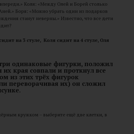
впереди.» Коля: «Между Олей и Борей столько
Аней.» Боря: «Можно убрать один из подарков
рждения станут неверны.» Известно, что все дети
идит?
сидит на 3 стуле, Коля сидит на 4 стуле, Оля
и три одинаковые фигурки, положил
ы их края совпали и проткнул все
ом из этих трёх фигурок
ли переворачивая их) он сложил
исунке.
чёрным кружком – выберите ещё две клетки, в