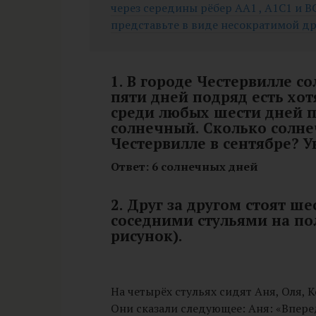
через середины рёбер AA1 , A1C1 и B
представьте в виде несократимой др
1. В городе Честервилле с
пяти дней подряд есть хо
среди любых шести дней п
солнечный. Сколько солне
Честервилле в сентябре? 
Ответ: 6 солнечных дней
2. Друг за другом стоят ш
соседними стульями на по
рисунок).
На четырёх стульях сидят Аня, Оля, 
Они сказали следующее: Аня: «Впере