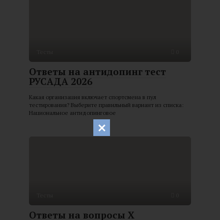
Тесты
0
Ответы на антидопинг тест
РУСАДА 2026
Какая организация включает спортсмена в пул
тестирования? Выберите правильный вариант из списка:
Национальное антидопинговое
Тесты
0
Ответы на вопросы X