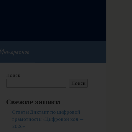
Интересное
Поиск
Поиск
Свежие записи
Ответы Диктант по цифровой
грамотности «Цифровой код —
2026»