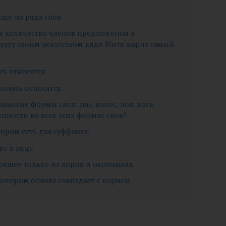
ру из ряда слов.
ое количество членов предложения в
ругу своим искусством дядя Митя жарит самый
еть относятся
олчать относятся
льные формы слов: паз, волос, лов, лось.
упности во всех этих формах слов?
тором есть два суффикса.
о в ряду.
тоящее только из корня и окончания.
 котором основа совпадает с корнем.