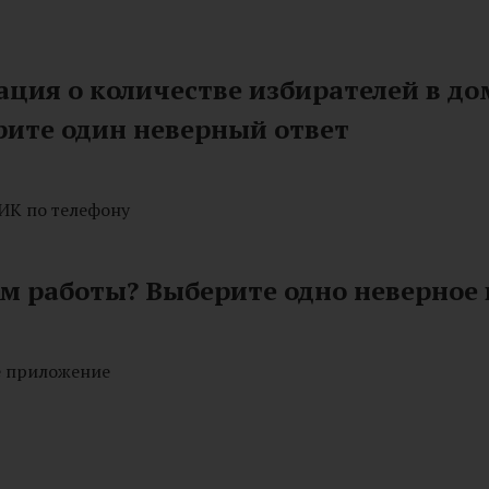
ция о количестве избирателей в до
рите один неверный ответ
ИК по телефону
ом работы? Выберите одно неверное
е приложение