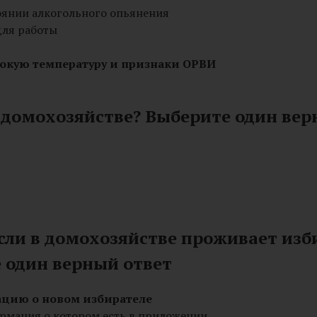
оянии алкогольного опьянения
для работы
окую температуру и признаки ОРВИ
 домохозяйстве? Выберите один вер
ли в домохозяйстве проживает изби
 один верный ответ
ацию о новом избирателе
ормация о котором есть в приложении