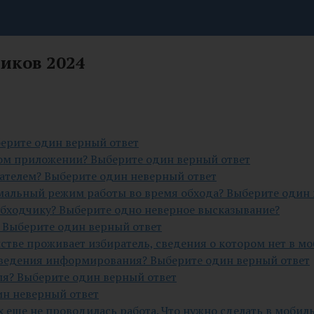
чиков 2024
берите один верный ответ
ном приложении? Выберите один верный ответ
рателем? Выберите один неверный ответ
мальный режим работы во время обхода? Выберите один
бходчику? Выберите одно неверное высказывание?
 Выберите один верный ответ
йстве проживает избиратель, сведения о котором нет в 
оведения информирования? Выберите один верный ответ
я? Выберите один верный ответ
ин неверный ответ
 еще не проводилась работа. Что нужно сделать в моби