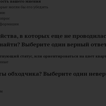
ость вашего мнения
рые могли бы его убедить
цию
опрос
информации
ства, в которых еще не проводилась
найти? Выберите один верный отве
ствующий статус, или ориентироваться на цвет ква
анные
оты обходчика? Выберите один неве
ем