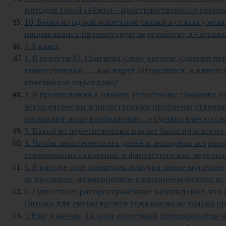
методов такой съёмки – пространственного совме
10. Белка из одной известной сказки в стихах уме
направлялись на некоторую переработку и «пускали
7-8 класс
1. В повести Ю. Сбитнева «Эхо» читаем: «Эвенки пе
синие сумерки, …, как вдруг заторопятся, и кинутс
кочевников оправдано?
2. В предисловии к одному известному сборнику за
чётко очерчены и нравственные проблемы отличаю
развивают наше воображение…» Однако вместо сло
3. Какой из перечисленных планет было присвоено
4. Чтобы заинтересовать детей и молодёжь астрон
современных сказочных и фантастических персонаж
5. В народе этот памятник получил некое шуточное
за прозвище, однокоренное с названием одного из
6. Существует распространённое заблуждение, что
Однако для смены времён года важно не только ор
7. Ещё в начале XX века известный популяризатор