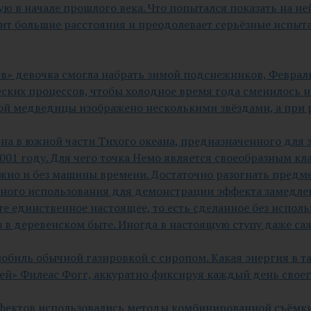
ю в начале прошлого века. Что попытался показать на н
дит большие расстояния и преодолевает серьёзные испыт
цев» девочка смогла набрать зимой подснежников, Февраль
их процессов, чтобы холодное время года сменилось н
ьшой медведицы изображено несколькими звёздами, а при
йона в южной части Тихого океана, предназначенного для
2001 году. Для чего точка Немо является своеобразным к
ожно и без машины времени. Достаточно разогнать предм
жного использования для демонстрации эффекта замедле
 единственное настоящее, то есть сделанное без использ
 в деревенском быте. Иногда в настоящую ступу даже саж
омобиль обычной газировкой с сиропом. Какая энергия в 
ней» Филеас Фогг, аккуратно фиксируя каждый день своег
ффектов использовались методы комбинированной съёмки.