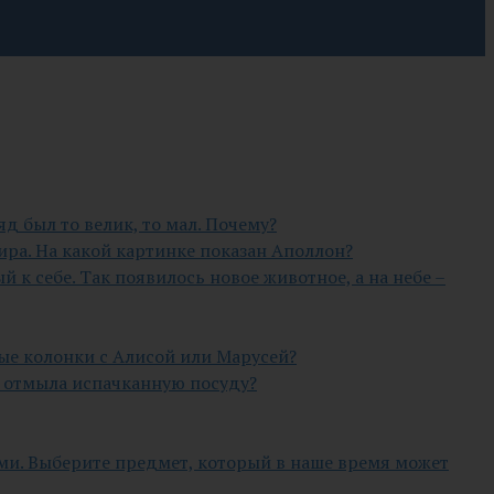
д был то велик, то мал. Почему?
ра. На какой картинке показан Аполлон?
й к себе. Так появилось новое животное, а на небе –
ные колонки с Алисой или Марусей?
а отмыла испачканную посуду?
ми. Выберите предмет, который в наше время может