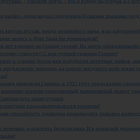
устишь, – говорит петух, – так я взлечу на чердак и с пот
ке и рыбке» Александра Сергеевича Пушкина показано ух
на внутри пустая, вроде резинового мяча, и на внутренне
акая запись о Луне была бы правильной?
дов лет топливо на Солнце сгорит. Но затем образовавш
ескому существу! С кем учёный сравнил Солнце?
лежит к героям-богам или полубогам античных мифов, по
ые предложили заменить на картах звёздного неба некие 
ах?
болоид инженера Гарина» в 1927 году предсказано созд
 картинке показан современный маломощный аналог так
Салтане есть такие строки:
актеристики продолжительности времени?
бная способность горшочка производить большое количес
ить полешко, и покатать бездельника. И в реальной дерев
зовали?