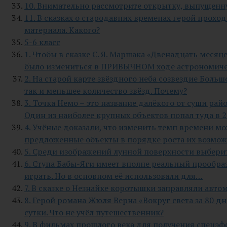
10. Внимательно рассмотрите открытку, выпущенну
11. В сказках о стародавних временах герой прохо
материала. Какого?
5-6 класс
1. Чтобы в сказке С. Я. Маршака «Двенадцать меся
было измениться в ПРИВЫЧНОМ ходе астрономическ
2. На старой карте звёздного неба созвездие Бол
так и меньшее количество звёзд. Почему?
3. Точка Немо – это название далёкого от суши ра
Один из наиболее крупных объектов попал туда в 
4. Учёные доказали, что изменить темп времени м
предложенные объекты в порядке роста их возмо
5. Среди изображений лунной поверхности выберите
6. Ступа Бабы-Яги имеет вполне реальный прообраз
играть. Но в основном её использовали для…
7. В сказке о Незнайке коротышки заправляли авт
8. Герой романа Жюля Верна «Вокруг света за 80 д
сутки. Что не учёл путешественник?
9. В фильмах прошлого века для получения спецэ