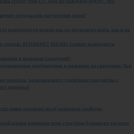
олка сгребу тебе (2). Тебе же холоднее будет». Что
удшение погоды или настроения моря?
й её поверхности можно так же прекрасно жить, как и на
ийся «пепел» ВСПЫХНЕТ ВНОВЬ! Солнце возродится,
павшим в названия созвездий?
традиционные изображения и названия на сказочные. Чьи
ание прибора, разрушающего удалённые предметы с
ого прибора?
тво каши основано на её реальном свойстве
енской жизни каменная печь способна буквально творить