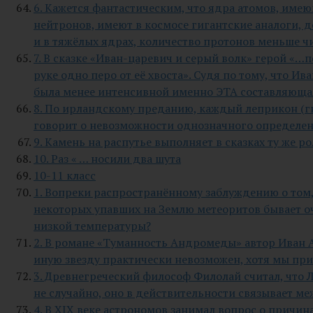
6. Кажется фантастическим, что ядра атомов, им
нейтронов, имеют в космосе гигантские аналоги, 
и в тяжёлых ядрах, количество протонов меньше ч
7. В сказке «Иван-царевич и серый волк» герой «…п
руке одно перо от её хвоста». Судя по тому, что И
была менее интенсивной именно ЭТА составляющая
8. По ирландскому преданию, каждый леприкон (гно
говорит о невозможности однозначного определен
9. Камень на распутье выполняет в сказках ту же ро
10. Раз « … носили два шута
10-11 класс
1. Вопреки распространённому заблуждению о том,
некоторых упавших на Землю метеоритов бывает оч
низкой температуры?
2. В романе «Туманность Андромеды» автор Иван А
иную звезду практически невозможен, хотя мы пр
3. Древнегреческий философ Филолай считал, что 
не случайно, оно в действительности связывает м
4. В XIX веке астрономов занимал вопрос о причи