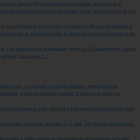
ящие из плотной упаковки мельчайших протонов и
них количество протонов равно числу электронов и, как
встрепенулась и улетела, осталось у Ивана-царевича в
л ожогов, в её излучении, в отличие от кострового огня,
м, где находится основание радуги. К сожалению, наука
 видна, поскольку…
нного из-за трения о воздух камня, температура
еориты, даже покрытые инеем. В чём при-чина их
доплавания в том, что [ред.] точный прицел на ту или
ивотные крупнее земных в 15 раз. Это число появилось
юдения в телескопы не позволяли установить истину,