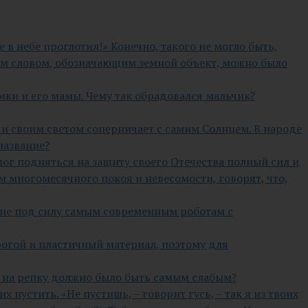
е в небе проглотил!» Конечно, такого не могло быть,
им словом, обозначающим земной объект, можно было
мки и его мамы. Чему так обрадовался мальчик?
 и своим светом соперничает с самим Солнцем. В народе
название?
ог подняться на защиту своего Отечества полный сил и
 многомесячного покоя и невесомости, говорят, что,
т не под силу самым современным роботам с
рогой и пластичный материал, поэтому для
вие на репку должно было быть самым слабым?
х пустить. «Не пустишь, – говорит гусь, – так я из твоих