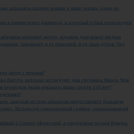
ьные аппараты прочно вошли в нашу жизнь, одна-ко
ла в камин через дымоход, в который и был произведён
 Алёнушки охраняет место, издавна дарующее людям
аниям, защищает и от болезней, и от злых духов. Что
де звёзд с лучами?
ова Лапута, которые исследуют два спутника Марса. Чем
т и периодов были открыты лишь спустя 150 лет?
ведениях?
слер, каждый из этих объектов представляет большую
акцию». Используя современный график, показывающий
айший к Солнцу Меркурий, а следующая за ним Венера.