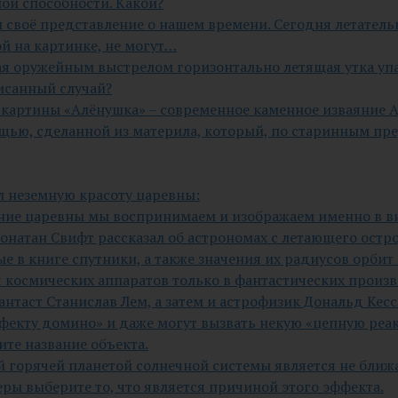
ой способности. Какой?
ил своё представление о нашем времени. Сегодня летател
й на картинке, не могут…
ая оружейным выстрелом горизонтально летящая утка упа
исанный случай?
ра картины «Алёнушка» – современное каменное изваяние
ещью, сделанной из материла, который, по старинным пред
сал неземную красоту царевны:
ние царевны мы воспринимаем и изображаем именно в ви
жонатан Свифт рассказал об астрономах с летающего остр
ые в книге спутники, а также значения их радиусов орби
ия космических аппаратов только в фантастических произ
антаст Станислав Лем, а затем и астрофизик Дональд Кес
ффекту домино» и даже могут вызвать некую «цепную ре
ите название объекта.
 горячей планетой солнечной системы является не ближ
ры выберите то, что является причиной этого эффекта.