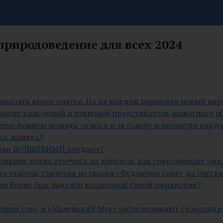
природоведение для всех 2024
заказать яркое платье. Но на каждой примерке новый наря
 носит красочный и изящный представитель животного ми
непослушную лошадь за ноги и за голову и потянули кажды
ась лошадь?
азван ВОЛШЕБНЫЙ предмет?
 Пушкина могло отвечать на вопросы, как современные ум
ва старуха-грязнуля из сказки «Федорино горе» до блеск
ером Волке был наделён волшебной силой оживления?
Вещий сон» и «Маленький Мук» часто называют скорохода