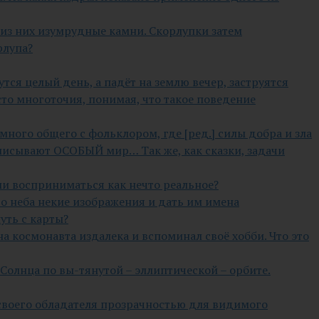
ь из них изумрудные камни. Скорлупки затем
рлупа?
утся целый день, а падёт на землю вечер, заструятся
есто многоточия, понимая, что такое поведение
много общего с фольклором, где [ред.] силы добра и зла
писывают ОСОБЫЙ мир… Так же, как сказки, задачи
ли восприниматься как нечто реальное?
го неба некие изображения и дать им имена
уть с карты?
а космонавта издалека и вспоминал своё хобби. Что это
Солнца по вы-тянутой – эллиптической – орбите.
 своего обладателя прозрачностью для видимого