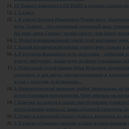
10. Какого животного НЕ БЫЛО в разных сказках пр
1-2 класс
1. В сказке Корнея Ивановича Чуковского «Краденое
ведь Солнце – это огромный огненный шар, стрем
бы заме-нить Солнце, чтобы сюжет стал более реа
2. Мультипликационный герой этой картинки увиде
3. Какой космический объект существует только в 
4. В русском фольклоре есть персонаж – небесная
яркую звёздочку, плывущую на фоне угасающих звё
5. Известный герой былин Илья Муромец пролежал 
здоровья. А вот люди, поучаствовавшие в доброво
встав с постели, чувствовали…
6. Фантастический мальчик-робот Электроник из ф
искусственным интеллектом. Чему именно он науч
7. Ключик из золота в сказке про Буратино должен
изготовления ключа от замка обычной квартиры л
8. Репку в известной сказке удалось вытянуть из з
9. В сказке «Зимовье зверей» к быку в хлев пришли г