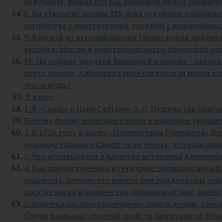
излучения, лишит его как минимум одной привычн
8. На открытке начала XIX века художник изобраз
устройства с конструкцией, сходной с изображённо
9. В одной из историй барона Мюнхгаузена подбит
выстрел. Мог ли в действительности произойти оп
10. На родине предков Виктора Васнецова – авто
нечто ценное. Алёнушка также следит и за некой в
это за вещь?
9 класс
1. В «Сказке о Царе Салтане» А. С. Пушкин так опи
Почему форму небесных светил и налобное украше
2. В 1726 году в книге «Путешествия Гулливера» Д
руководствовался Свифт, если учесть, что описанн
3. Что используется в качестве источника движен
4. Как предостерегали в середине прошлого века ф
опасность, потому что вместе они подвержены «э
рост их числа и количества обломков от них, выбер
5. Вопреки распространённому заблуждению, самой
Среди реальных отличий свойств Меркурия от Вене