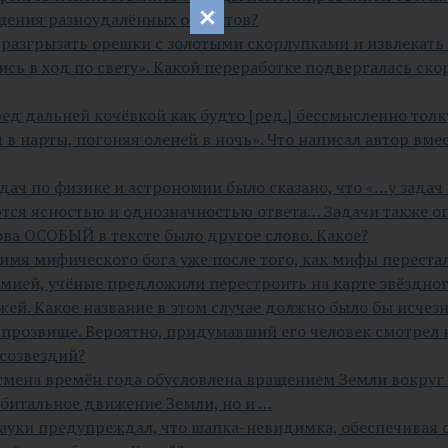
щения разноудалённых объектов?
ла разгрызать орешки с золотыми скорлупками и извлекат
сь в ход по свету». Какой переработке подвергалась ско
ред дальней кочёвкой как будто [ред.] бессмысленно толк
я в нарты, погоняя оленей в ночь». Что написал автор вм
дач по физике и астрономии было сказано, что «…у задач 
тся ясностью и однозначностью ответа… Задачи также о
ва ОСОБЫЙ в тексте было другое слово. Какое?
 имя мифического бога уже после того, как мифы переста
омией, учёные предложили перестроить на карте звёздно
ей. Какое название в этом случае должно было бы исчезн
 прозвище. Вероятно, придумавший его человек смотрел н
 созвездий?
 смена времён года обусловлена вращением Земли вокруг 
битальное движение Земли, но и …
 науки предупреждал, что шапка-невидимка, обеспечивая