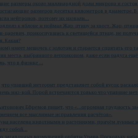
еющие размеры около миллиардной доли микрона и состо
достигающие размеров десятки километров в диаметре. В 
исла нейтронов, поэтому их назвали…
одполз к яблоне и поймал Жар-птицу за хвост. Жар-птица 
ван-царевич, прикоснувшись к светящейся птице, не получи
. Какая?
м) имеет мешочек с золотом и старается спрятать его та
ия места, выбранного леприконом, даже если радуга ещё
ль, что в физике …
 что упавший метеорит представляет собой кусок раскалё
ень низ-кой. Порой встречаются только что упавшие мет
нтонович Ефремов пишет, что «…огромная трудность звез
именяем все мыслимые исправления расчётов».
Луна населена животными и растениями, причём лунные ж
ежду собой…
нах загадочных возмущений орбиты Урана. Поскольку набл