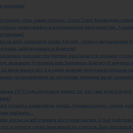
о теремок?
 солнце» есть такие строки: «Горе! Горе! Крокодил солнц
ительно движущийся в космическом пространстве. А как
листичным?
л на небе символов своих друзей – белого медвежонка У
научных заблуждениях и фэнтези?
 красавица, которая ежедневно просыпается ранним утром
зд, называли Утреница или Заряница. Каково её научное 
на печи много лет и в один момент чудесным образом см
льных экспериментах по изучению влияния на их организм
ильма 1979 года научился делать то, что ещё долго буде
ился?
 был открыть волшебную дверь. Однако золото – очень до
учше выбрать…
емли, когда за неё взялись все герои сказки. А чьё дейст
усь и петух и стали проситься по-греться. Бык отказался и