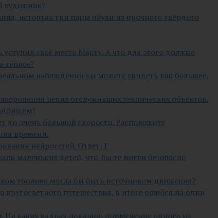
ей художник?
ания, истоптав три пары обуви из прочного твёрдого
 уступил своё место Марту. А что для этого должно
а тёплое?
 реальном наблюдении вы можете увидеть как большее,
 захоронения неких отслуживших технических объектов.
ладбищем?
ет до очень большой скорости. Расположите
ния времени.
ования нейросетей. Ответ: Г
али маленьких детей, что-бы те могли безопасно
таком топливе могла бы быть источником движения?
о кругосветного путешествия, в итоге ошибся на одни
 На каких кадрах показано применение одного из