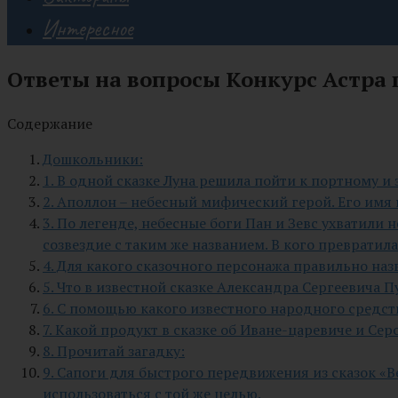
Интересное
Ответы на вопросы Конкурс Астра 
Содержание
Дошкольники:
1. В одной сказке Луна решила пойти к портному и 
2. Аполлон – небесный мифический герой. Его имя
3. По легенде, небесные боги Пан и Зевс ухватили 
созвездие с таким же названием. В кого превратил
4. Для какого сказочного персонажа правильно н
5. Что в известной сказке Александра Сергеевича
6. С помощью какого известного народного средст
7. Какой продукт в сказке об Иване-царевиче и С
8. Прочитай загадку:
9. Сапоги для быстрого передвижения из сказок «
использоваться с той же целью.