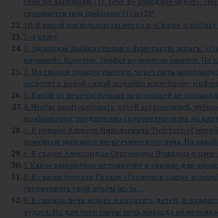
стен по-выщиплю (1). Тебе же холоднее будет». «Не п
скрывается под цифрами (1) и (2)?
10. В какой последовательности в «Сказке о рыба
3-4 класс
1. Однажды Знайка сделал о Луне такую запись: «О
внешней». Конечно, Знайка во многом ошибся. Но к
2. По словам одного учёного, через пять миллиар
засветит с новой силой подобно известному мифич
3. Какой из перечисленных персонажей не принад
4. Чтобы заинтересовать детей астрономией, учён
изображения предложено скорректировать на карт
5. В романе Алексея Николаевича Толстого «Гипер
помощью мощного энергетического луча. На какой
6. В сказке Александра Сергеевича Пушкина о царе 
7. Какое выражение используют в сказках для хар
8. В сказке братьев Гримм «Горшочек каши» волше
увеличивать свой объём из-за…
9. В сказках печь может и спрятать детей, и ожив
чудеса. Но для чего такую печь никогда не исполь