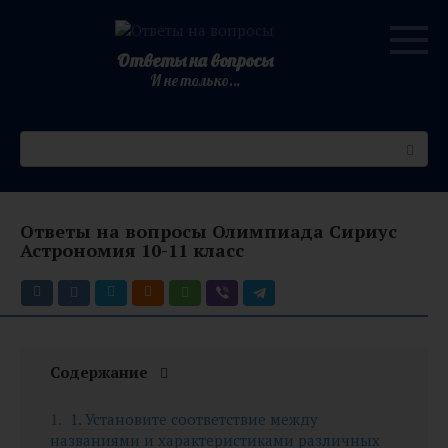
Перейти
к
контенту
Ответы на вопросы
И не только…
Поиск:
Ответы на вопросы Олимпиада Сириус
Астрономия 10-11 класс
Содержание
1. Установите соответствие между
названиями и характеристиками различных