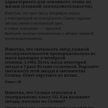
характерного для основного этапа их
жизни (главной последовательности).
Известно, что цвет звёзд напрямую связан
с температурой их поверхности. Самые горячие
звёзды имеют голубоватый цвет,
а самые холодные —— красный.
Выберите верные утверждения о звёздах главной
последовательности:
Известно, что светимость звёзд главной
последовательности пропорциональна их
массе примерно в четвёртой
степени: L∝M4. Пусть масса некоторой
звезды в 3 раза больше солнечной. Выразите
светимость этой звезды в светимостях
Солнца. Ответ округлите до целых.
Ответ: 81
Известно, что Солнце относится к
спектральному классу GG. Как называют
звёзды, похожие на Солнце?
Ответ: звёздами солнечного типа или жёлтыми