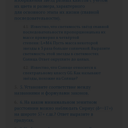
их цвета и размера, характерного
для основного этапа их жизни (главной
последовательности).
Известно, что светимость звёзд главной
последовательности пропорциональна их
массе примерно в четвёртой
степени: L∝M4. Пусть масса некоторой
звезды в 3 раза больше солнечной. Выразите
светимость этой звезды в светимостях
Солнца. Ответ округлите до целых.
Известно, что Солнце относится к
спектральному классу GG. Как называют
звёзды, похожие на Солнце?
5. Установите соответствие между
названиями и формулами законов.
6. На каком минимальном зенитном
расстоянии можно наблюдать Сириус (δ=−17∘)
на широте 57∘ с.ш.? Ответ выразите в
градусах.