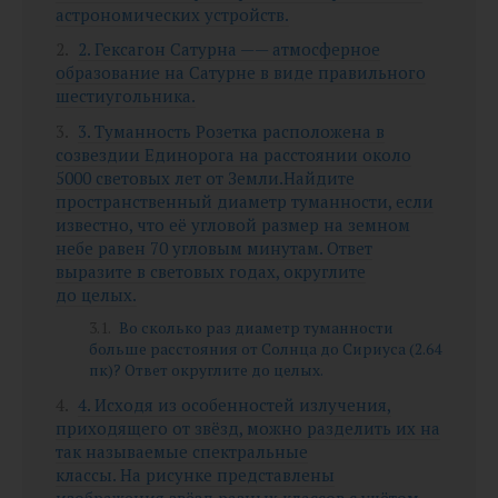
астрономических устройств.
2. Гексагон Сатурна —— атмосферное
образование на Сатурне в виде правильного
шестиугольника.
3. Туманность Розетка расположена в
созвездии Единорога на расстоянии около
5000 световых лет от Земли.Найдите
пространственный диаметр туманности, если
известно, что её угловой размер на земном
небе равен 70 угловым минутам. Ответ
выразите в световых годах, округлите
до целых.
Во сколько раз диаметр туманности
больше расстояния от Солнца до Сириуса (2.64
пк)? Ответ округлите до целых.
4. Исходя из особенностей излучения,
приходящего от звёзд, можно разделить их на
так называемые спектральные
классы. На рисунке представлены
изображения звёзд разных классов с учётом