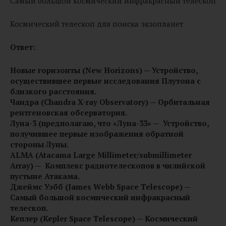
Самый большой космический инфракрасный телескоп
Космический телескоп для поиска экзопланет
Ответ:
Новые горизонты (New Horizons) — Устройство,
осуществившее первые исследования Плутона с
близкого расстояния.
Чандра (Chandra X-ray Observatory) — Орбитальная
рентгеновская обсерватория.
Луна-3 (предполагаю, что «Луна-33» — Устройство,
получившее первые изображения обратной
стороны Луны.
ALMA (Atacama Large Millimeter/submillimeter
Array) — Комплекс радиотелескопов в чилийской
пустыне Атакама.
Джеймс Уэбб (James Webb Space Telescope) —
Самый большой космический инфракрасный
телескоп.
Кеплер (Kepler Space Telescope) — Космический